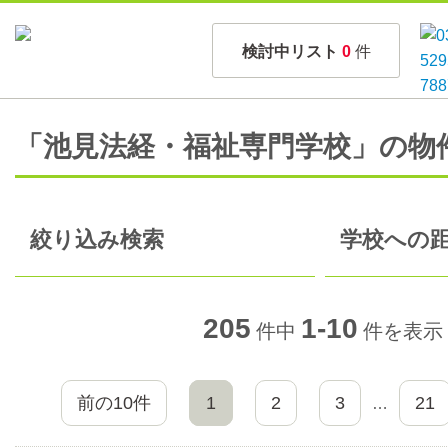
検討中リスト
0
件
「池見法経・福祉専門学校」の物
絞り込み検索
学校への距
205
1-10
件中
件を表示
前の10件
1
2
3
21
…