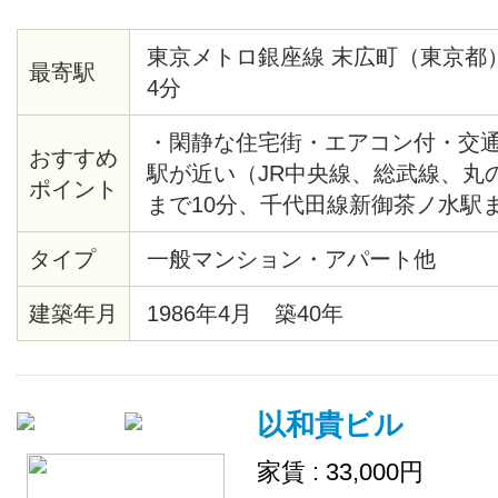
東京メトロ銀座線 末広町（東京都
最寄駅
4分
・閑静な住宅街・エアコン付・交
おすすめ
駅が近い（JR中央線、総武線、丸
ポイント
まで10分、千代田線新御茶ノ水駅ま
末広町駅まで4分、千代田線湯島駅
タイプ
一般マンション・アパート他
エクスプレス、JR総武線秋葉原駅
建築年月
1986年4月 築40年
以和貴ビル
家賃 : 33,000円