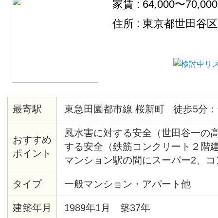
家賃 : 64,000〜70,00
住所 : 東京都世田谷
最寄駅
東急田園都市線 桜新町 徒歩5分：
風水害に対する安全（世田谷一の
おすすめ
する安全（鉄筋コンクリート２階建
ポイント
マンション駅の間にスーパー2、コ
あり）閑静（第一種住居地域） 日
タイプ
一般マンション・アパート他
ス20分 徒歩5分 合計25分
建築年月
1989年1月 築37年