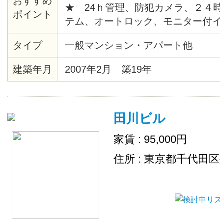
おすすめ
★ 24ｈ管理、防犯カメラ、２４
ポイント
テム、オートロック、モニター付
給湯、バストイレ別、暖房便座、
タイプ
一般マンション・アパート他
ションフロア、各居室照明、ピクチ
時間換気システム、クローゼット
建築年月
2007年2月 築19年
ス、エレベーター、宅配ロッカー
場、地上デジタル、ＢＳ、ＣＡＴ
チン、シリンダーキー、店舗付住
田川ビル
出し可、敷地内ごみ置き場、ネッ
家賃 : 95,000円
住所 : 東京都千代田