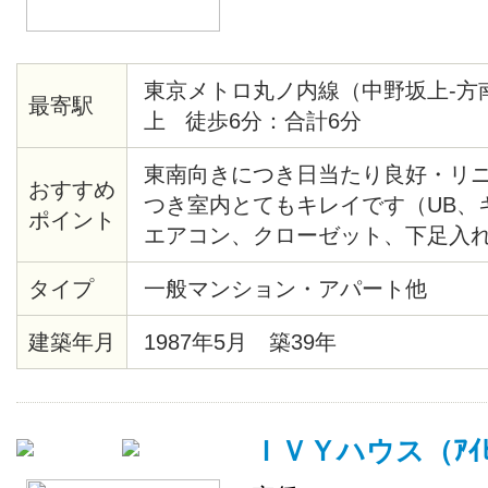
東京メトロ丸ノ内線（中野坂上-方
最寄駅
上 徒歩6分：合計6分
東南向きにつき日当たり良好・リ
おすすめ
つき室内とてもキレイです（UB、
ポイント
エアコン、クローゼット、下足入
アタイル材等々）・共用部分にセ
タイプ
一般マンション・アパート他
あり・モニター付オートロック・
見えます。２/２８までに契約完了
建築年月
1987年5月 築39年
です。
ＩＶＹハウス（ｱｲﾋﾞ