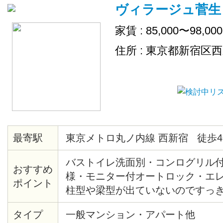
ヴィラージュ菅生
家賃 : 85,000〜98,00
住所 : 東京都新宿区
最寄駅
東京メトロ丸ノ内線 西新宿 徒歩4
バストイレ洗面別・コンログリル
おすすめ
様・モニター付オートロック・エ
ポイント
柱型や梁型が出ていないのですっ
間・熊谷組施土の注文集合住宅・
タイプ
一般マンション・アパート他
産新宿グランドタワー等再開発エ