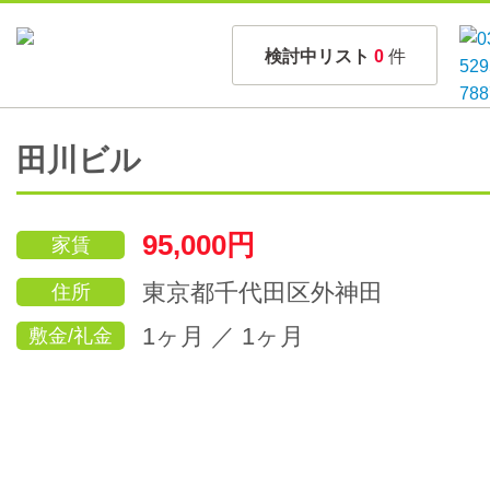
検討中リスト
0
件
田川ビル
95,000円
家賃
東京都千代田区外神田
住所
1ヶ月 ／ 1ヶ月
敷金/礼金