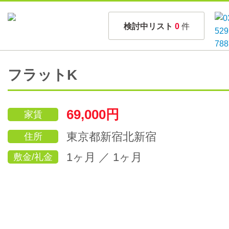
検討中リスト
0
件
フラットK
69,000円
家賃
東京都新宿北新宿
住所
1ヶ月 ／ 1ヶ月
敷金/礼金