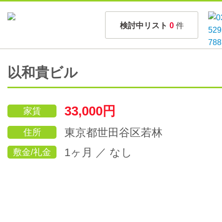
検討中リスト
0
件
以和貴ビル
33,000円
家賃
東京都世田谷区若林
住所
1ヶ月 ／ なし
敷金/礼金