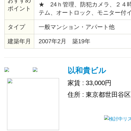
おすすめ
★ 24ｈ管理、防犯カメラ、２４
ポイント
テム、オートロック、モニター付
給湯、バストイレ別、暖房便座、
タイプ
一般マンション・アパート他
ションフロア、各居室照明、ピクチ
時間換気システム、クローゼット
建築年月
2007年2月 築19年
ス、エレベーター、宅配ロッカー
場、地上デジタル、ＢＳ、ＣＡＴ
チン、シリンダーキー、店舗付住
以和貴ビル
出し可、敷地内ごみ置き場、ネッ
家賃 : 33,000円
住所 : 東京都世田谷