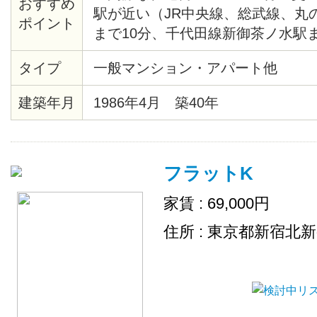
おすすめ
駅が近い（JR中央線、総武線、丸
ポイント
まで10分、千代田線新御茶ノ水駅ま
末広町駅まで4分、千代田線湯島駅
タイプ
一般マンション・アパート他
エクスプレス、JR総武線秋葉原駅
建築年月
1986年4月 築40年
フラットK
家賃 : 69,000円
住所 : 東京都新宿北