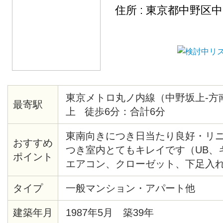
住所 : 東京都中野区
東京メトロ丸ノ内線（中野坂上-方
最寄駅
上 徒歩6分：合計6分
東南向きにつき日当たり良好・リ
おすすめ
つき室内とてもキレイです（UB、
ポイント
エアコン、クローゼット、下足入
アタイル材等々）・共用部分にセ
タイプ
一般マンション・アパート他
あり・モニター付オートロック・
見えます。２/２８までに契約完了
建築年月
1987年5月 築39年
です。