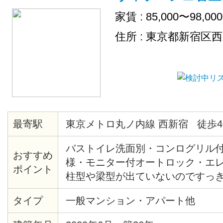
家賃 : 85,000〜98,00
住所 : 東京都新宿区
最寄駅
東京メトロ丸ノ内線 西新宿 徒歩4
バストイレ洗面別・コンログリル
おすすめ
様・モニター付オートロック・エ
ポイント
柱型や梁型が出ていないのですっ
間・熊谷組施土の注文集合住宅・
タイプ
一般マンション・アパート他
産新宿グランドタワー等再開発エ
の夜景・2/25までに契約完了の方