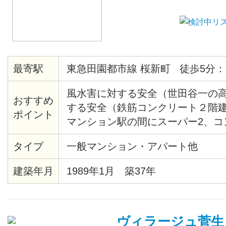
最寄駅
東急田園都市線 桜新町 徒歩5分：
風水害に対する安全（世田谷一の
おすすめ
する安全（鉄筋コンクリート２階建
ポイント
マンション駅の間にスーパー2、コ
あり）閑静（第一種住居地域） 日
タイプ
一般マンション・アパート他
ス20分 徒歩5分 合計25分
建築年月
1989年1月 築37年
ヴィラージュ菅生