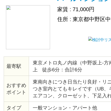
家賃 : 71,000円
住所 : 東京都中野区
東京メトロ丸ノ内線（中野坂上-方
最寄駅
上 徒歩6分：合計6分
東南向きにつき日当たり良好・リ
おすすめ
つき室内とてもキレイです（UB、
ポイント
エアコン、クローゼット、下足入
アタイル材等々）・共用部分にセ
タイプ
一般マンション・アパート他
あり・モニター付オートロック・