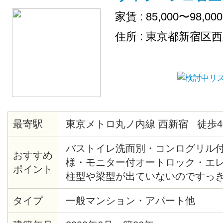
家賃 : 85,000〜98,00
住所 : 東京都新宿区
最寄駅
東京メトロ丸ノ内線 西新宿 徒歩4
バストイレ洗面別・コンログリル
おすすめ
様・モニター付オートロック・エ
ポイント
柱型や梁型が出ていないのですっ
間・熊谷組施土の注文集合住宅・
タイプ
一般マンション・アパート他
産新宿グランドタワー等再開発エ
の夜景・2/25までに契約完了の方