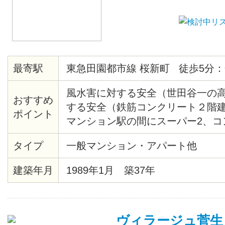
最寄駅
東急田園都市線 桜新町 徒歩5分：
風水害に対する安全（世田谷一の
おすすめ
する安全（鉄筋コンクリート２階建
ポイント
マンション駅の間にスーパー2、コ
あり）閑静（第一種住居地域） 日
タイプ
一般マンション・アパート他
ス20分 徒歩5分 合計25分
建築年月
1989年1月 築37年
ヴィラージュ菅生