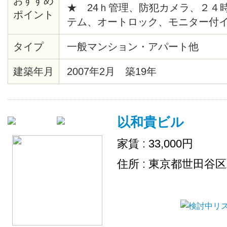
おすすめ
★ 24ｈ管理、防犯カメラ、２４
ポイント
テム、オートロック、モニター付
給湯、バストイレ別、暖房便座、
タイプ
一般マンション・アパート他
ションフロア、各居室照明、ピクチ
時間換気システム、クローゼット
建築年月
2007年2月 築19年
ス、エレベーター、宅配ロッカー
場、地上デジタル、ＢＳ、ＣＡＴ
チン、シリンダーキー、店舗付住
以和貴ビル
出し可、敷地内ごみ置き場、ネッ
家賃 : 33,000円
住所 : 東京都世田谷