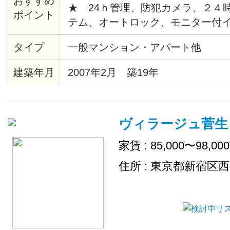
おすすめ
★ 24ｈ管理、防犯カメラ、２４
ポイント
テム、オートロック、モニター付
給湯、バストイレ別、暖房便座、
タイプ
一般マンション・アパート他
ションフロア、各居室照明、ピクチ
時間換気システム、クローゼット
建築年月
2007年2月 築19年
ス、エレベーター、宅配ロッカー
場、地上デジタル、ＢＳ、ＣＡＴ
チン、シリンダーキー、店舗付住
ヴィラージュ菅生
出し可、敷地内ごみ置き場、ネッ
家賃 : 85,000〜98,00
住所 : 東京都新宿区