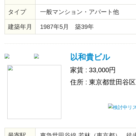
アタイル材等々）・共用部分にセ
タイプ
一般マンション・アパート他
あり・モニター付オートロック・
見えます。２/２８までに契約完了
建築年月
1987年5月 築39年
です。
以和貴ビル
家賃 : 33,000円
住所 : 東京都世田谷
最寄駅
東急世田谷線 若林（東京都） 徒歩