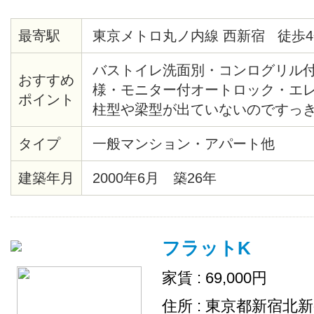
最寄駅
東京メトロ丸ノ内線 西新宿 徒歩4
バストイレ洗面別・コンログリル
おすすめ
様・モニター付オートロック・エ
ポイント
柱型や梁型が出ていないのですっ
間・熊谷組施土の注文集合住宅・
タイプ
一般マンション・アパート他
産新宿グランドタワー等再開発エ
の夜景・2/25までに契約完了の方
建築年月
2000年6月 築26年
ます
フラットK
家賃 : 69,000円
住所 : 東京都新宿北