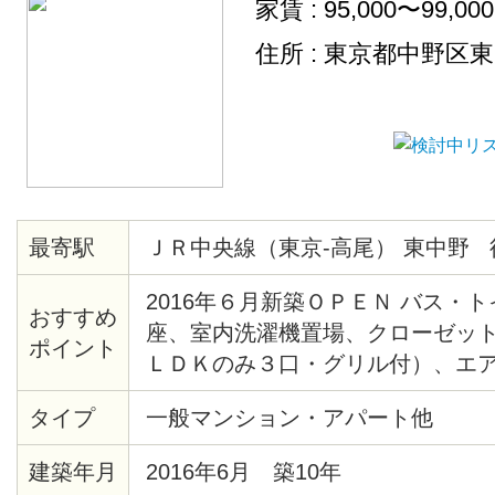
家賃 : 95,000〜99,00
住所 : 東京都中野区
最寄駅
ＪＲ中央線（東京-高尾） 東中野 
2016年６月新築ＯＰＥＮ バス・
おすすめ
座、室内洗濯機置場、クローゼット
ポイント
ＬＤＫのみ３口・グリル付）、エ
ボックス バルコニー、室内干フッ
タイプ
一般マンション・アパート他
ーインターホンあり。
建築年月
2016年6月 築10年