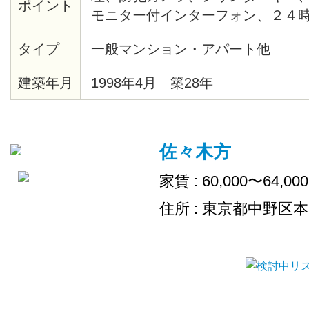
ポイント
モニター付インターフォン、２４
テム、給湯、バストイレ別、洗浄
タイプ
一般マンション・アパート他
ー、クッションフロア、各居室照
ト、シューズボックス、インター
建築年月
1998年4月 築28年
ー、宅配ロッカー、ゴミ置場、駐
ル、ＢＳ、２４時間ゴミ出し可、
場、インターネット接続可（接続
佐々木方
家賃 : 60,000〜64,00
住所 : 東京都中野区