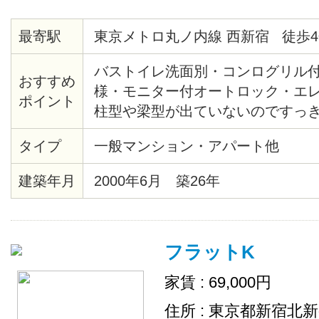
最寄駅
東京メトロ丸ノ内線 西新宿 徒歩4
バストイレ洗面別・コンログリル
おすすめ
様・モニター付オートロック・エ
ポイント
柱型や梁型が出ていないのですっ
間・熊谷組施土の注文集合住宅・
タイプ
一般マンション・アパート他
産新宿グランドタワー等再開発エ
の夜景・2/25までに契約完了の方
建築年月
2000年6月 築26年
ます
フラットK
家賃 : 69,000円
住所 : 東京都新宿北