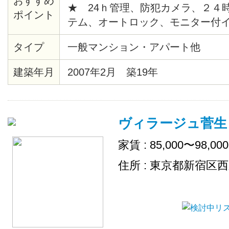
おすすめ
★ 24ｈ管理、防犯カメラ、２４
ポイント
テム、オートロック、モニター付
給湯、バストイレ別、暖房便座、
タイプ
一般マンション・アパート他
ションフロア、各居室照明、ピクチ
時間換気システム、クローゼット
建築年月
2007年2月 築19年
ス、エレベーター、宅配ロッカー
場、地上デジタル、ＢＳ、ＣＡＴ
チン、シリンダーキー、店舗付住
ヴィラージュ菅生
出し可、敷地内ごみ置き場、ネッ
家賃 : 85,000〜98,00
住所 : 東京都新宿区