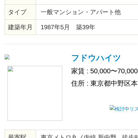
アタイル材等々）・共用部分にセ
タイプ
一般マンション・アパート他
あり・モニター付オートロック・
見えます。２/２８までに契約完了
建築年月
1987年5月 築39年
です。
フドウハイツ
家賃 : 50,000〜70,00
住所 : 東京都中野区本町
最寄駅
東京メトロ丸ノ内線 新中野 徒歩8