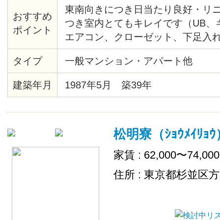
東南向きにつき日当たり良好・リ
おすすめ
つき室内とてもキレイです（UB、
ポイント
エアコン、クローゼット、下足入
アタイル材等々）・共用部分にセ
タイプ
一般マンション・アパート他
あり・モニター付オートロック・
見えます。２/２８までに契約完了
建築年月
1987年5月 築39年
です。
松明寮（ｼｮｳﾒｲﾘｮｳ
家賃 : 62,000〜74,00
住所 : 東京都杉並区