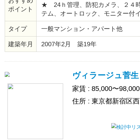
おすすめ
★ 24ｈ管理、防犯カメラ、２４
ポイント
テム、オートロック、モニター付
給湯、バストイレ別、暖房便座、
タイプ
一般マンション・アパート他
ションフロア、各居室照明、ピクチ
時間換気システム、クローゼット
建築年月
2007年2月 築19年
ス、エレベーター、宅配ロッカー
場、地上デジタル、ＢＳ、ＣＡＴ
チン、シリンダーキー、店舗付住
ヴィラージュ菅生
出し可、敷地内ごみ置き場、ネッ
家賃 : 85,000〜98,00
住所 : 東京都新宿区