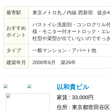
最寄駅
東京メトロ丸ノ内線 西新宿 徒歩4
バストイレ洗面別・コンログリル
おすすめ
様・モニター付オートロック・エ
ポイント
柱型や梁型が出ていないのですっ
間・熊谷組施土の注文集合住宅・
タイプ
一般マンション・アパート他
産新宿グランドタワー等再開発エ
の夜景・2/25までに契約完了の方
建築年月
2000年6月 築26年
ます
以和貴ビル
家賃 : 33,000円
住所 : 東京都世田谷