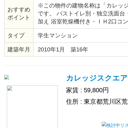
※この物件の建物名称は「カレッ
おすすめ
です。 バストイレ別・独立洗面台
ポイント
加え 浴室乾燥機付き・ＩＨ2口コ
成22年1月竣工のマンション！ 駅
タイプ
学生マンション
TSUTAYA、マンション近くには
ります。
建築年月
2010年1月 築16年
カレッジスクエア
家賃 : 59,800円
住所 : 東京都荒川区