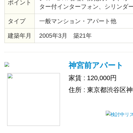
ポイント
ター付インターフォン、シリンダ
緊急通報システム、給湯、バスト
タイプ
一般マンション・アパート他
座、システムキッチン、バルコニ
ロア、各居室照明、ピクチャーレー
建築年月
2005年3月 築21年
システム、クローゼット、シュー
ターホン、エレベーター、ゴミ置
デジタル、ＢＳ、ＣＡＴＶ、イン
神宮前アパート
（ネット使用料不要）、２４時間
内ごみ置き場、
家賃 : 120,000円
住所 : 東京都渋谷区