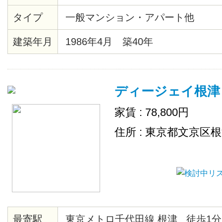
末広町駅まで4分、千代田線湯島駅
タイプ
一般マンション・アパート他
エクスプレス、JR総武線秋葉原駅
建築年月
1986年4月 築40年
ディージェイ根津
家賃 : 78,800円
住所 : 東京都文京区
最寄駅
東京メトロ千代田線 根津 徒歩1分