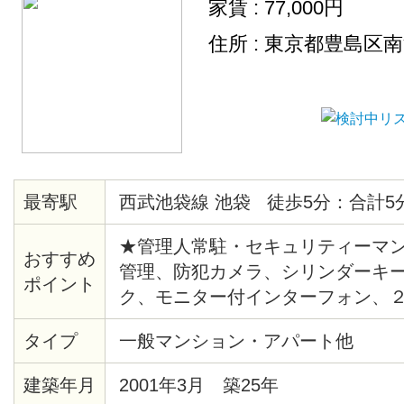
家賃 : 77,000円
住所 : 東京都豊島区
最寄駅
西武池袋線 池袋 徒歩5分：合計5
★管理人常駐・セキュリティーマン
おすすめ
管理、防犯カメラ、シリンダーキ
ポイント
ク、モニター付インターフォン、
システム給湯、バストイレ別、洗
タイプ
一般マンション・アパート他
ー、クッションフロア、各居室照
ト、シューズボックス、エレベー
建築年月
2001年3月 築25年
ー、ゴミ置場、駐輪場、地上デジ