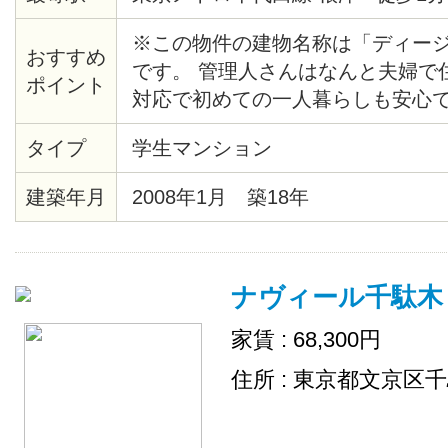
※この物件の建物名称は「ディー
おすすめ
です。 管理人さんはなんと夫婦で
ポイント
対応で初めての一人暮らしも安心で
りて地上に上がると、目の前にマ
タイプ
学生マンション
らマンションまでの近さも魅力です。
で営業しているスーパーも物件目の
建築年月
2008年1月 築18年
屋から歴史根付く根津の町を見渡
が？
ナヴィール千駄木
家賃 : 68,300円
住所 : 東京都文京区