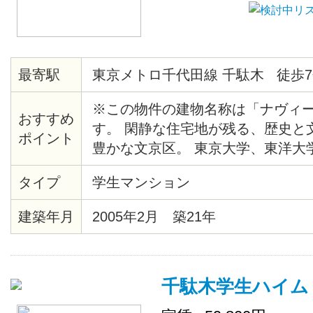
最寄駅
東京メトロ千代田線 千駄木 徒歩7
※この物件の建物名称は「ナヴィ
おすすめ
す。 閑静な住宅地が残る、歴史と
ポイント
豊かな文京区。 東京大学、東洋大
手線も自転車圏内の人気エリアです
タイプ
学生マンション
めのシンクに、その横にはまな板
ース。 さらに 2口コンロで使い勝
建築年月
2005年2月 築21年
理好きの方には嬉しいですね！
千駄木学生ハイム