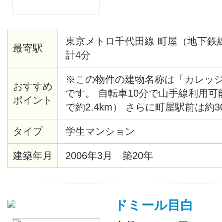
東京メトロ千代田線 町屋（地下鉄
最寄駅
計4分
※この物件の建物名称は「カレッ
おすすめ
です。 自転車10分で山手線利用
ポイント
で約2.4km） さらに町屋駅前は約
ーパー「赤札堂」や駅ビル「セン
タイプ
学生マンション
ッピングセンターが充実。 家具家
りますので、お好みでお選びくだ
建築年月
2006年3月 築20年
ドミール目白