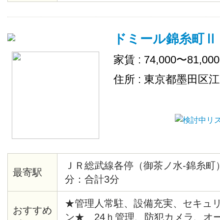
ＴＶ（CATV会社名 ：豊島ケーブ
ムキッチン、２４時間ゴミ出し可
ドミール錦糸町Ⅱ
場
家賃 : 74,000〜81,00
住所 : 東京都墨田区
ＪＲ総武線各停（御茶ノ水-錦糸町）
最寄駅
分：合計3分
★管理人常駐、設備充実、セキュ
おすすめ
ン★ 24ｈ管理、防犯カメラ、オ