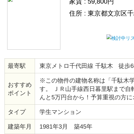
家賃 : 59,800円
住所 : 東京都文京区
最寄駅
東京メトロ千代田線 千駄木 徒歩6
※この物件の建物名称は「千駄木
おすすめ
す。 ＪＲ山手線西日暮里駅まで自
ポイント
んと5万円台から！予算重視の方に
らに嬉しいのは、防犯カメラ付きと
タイプ
学生マンション
電もついているので、お引越しも楽
建築年月
1981年3月 築45年