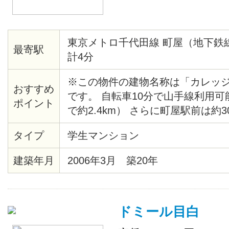
東京メトロ千代田線 町屋（地下鉄
最寄駅
計4分
※この物件の建物名称は「カレッ
おすすめ
です。 自転車10分で山手線利用
ポイント
で約2.4km） さらに町屋駅前は約
ーパー「赤札堂」や駅ビル「セン
タイプ
学生マンション
ッピングセンターが充実。 家具家
りますので、お好みでお選びくだ
建築年月
2006年3月 築20年
ドミール目白