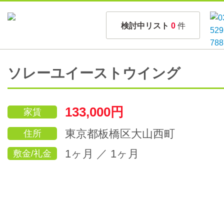
検討中リスト
0
件
ソレーユイーストウイング
133,000円
家賃
東京都板橋区大山西町
住所
1ヶ月 ／ 1ヶ月
敷金/礼金