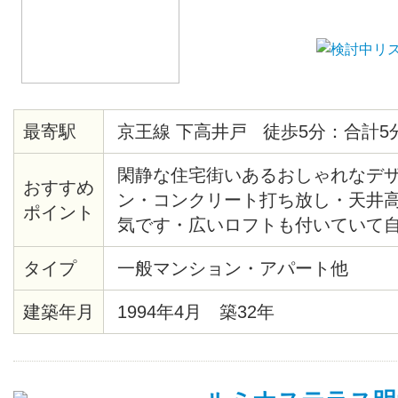
最寄駅
京王線 下高井戸 徒歩5分：合計5
閑静な住宅街いあるおしゃれなデ
おすすめ
ン・コンクリート打ち放し・天井高
ポイント
気です・広いロフトも付いていて
合わせた空間を演出できます・多
タイプ
一般マンション・アパート他
れアーチストにも人気のマンショ
ージ(建物名で検索)・家主が隣に
建築年月
1994年4月 築32年
応も可能です・家主は日大OBです