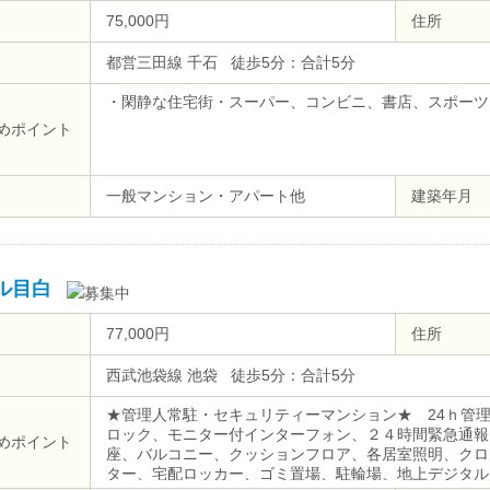
75,000円
住所
都営三田線 千石 徒歩5分：合計5分
・閑静な住宅街・スーパー、コンビニ、書店、スポーツ
めポイント
一般マンション・アパート他
建築年月
ル目白
77,000円
住所
西武池袋線 池袋 徒歩5分：合計5分
★管理人常駐・セキュリティーマンション★ 24ｈ管
ロック、モニター付インターフォン、２４時間緊急通報
めポイント
座、バルコニー、クッションフロア、各居室照明、クロ
ター、宅配ロッカー、ゴミ置場、駐輪場、地上デジタル、