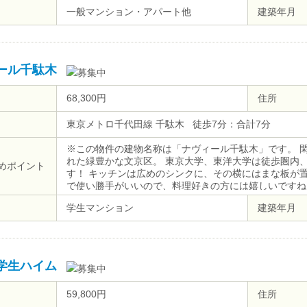
ケーブルテレビ）、システムキッチン、２４時間ゴミ出
一般マンション・アパート他
建築年月
ール千駄木
68,300円
住所
東京メトロ千代田線 千駄木 徒歩7分：合計7分
※この物件の建物名称は「ナヴィール千駄木」です。 
れた緑豊かな文京区。 東京大学、東洋大学は徒歩圏内
めポイント
す！ キッチンは広めのシンクに、その横にはまな板が置
で使い勝手がいいので、料理好きの方には嬉しいですね
学生マンション
建築年月
学生ハイム
59,800円
住所