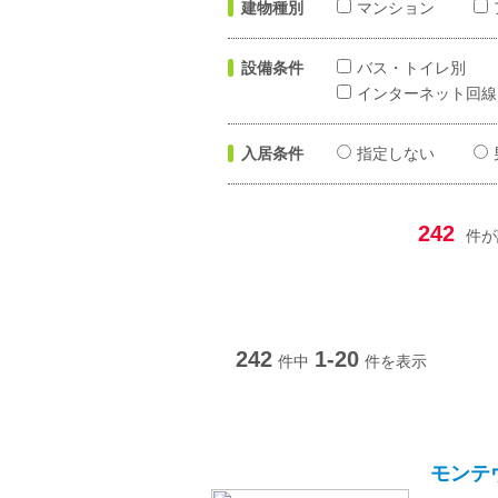
建物種別
マンション
設備条件
バス・トイレ別
インターネット回線
入居条件
指定しない
242
件が
242
1-20
件中
件を表示
モンテ