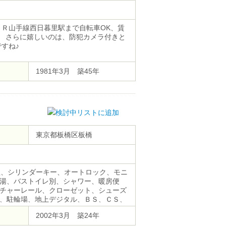
ＪＲ山手線西日暮里駅まで自転車OK、賃
。 さらに嬉しいのは、防犯カメラ付きと
すね♪
1981年3月 築45年
東京都板橋区板橋
理、シリンダーキー、オートロック、モニ
湯、バストイレ別、シャワー、暖房便
チャーレール、クローゼット、シューズ
、駐輪場、地上デジタル、ＢＳ、ＣＳ、
し可、敷地内ごみ置き場
2002年3月 築24年