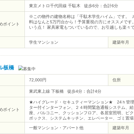
東京メトロ千代田線 千駄木 徒歩6分：合計6分
※この物件の建物名称は「千駄木学生ハイム」です。 
料はなんと5万円台から！予算重視の方にオススメです
めポイント
いう点！ 家具家電もついているので、お引越しも楽々で
学生マンション
建築年月
ル板橋
72,000円
住所
東武東上線 下板橋 徒歩4分：合計4分
★ハイグレード・セキュティーマンション★ 24ｈ管
ター付インターフォン、２４時間緊急通報システム、給
めポイント
座、バルコニー、クッションフロア、各居室照明、ピク
ボックス、システムキッチン、エレベーター、ゴミ置場
ＣＡＴＶ（CATV会社名 ：JCOM）、２４時間ゴミ出
一般マンション・アパート他
建築年月