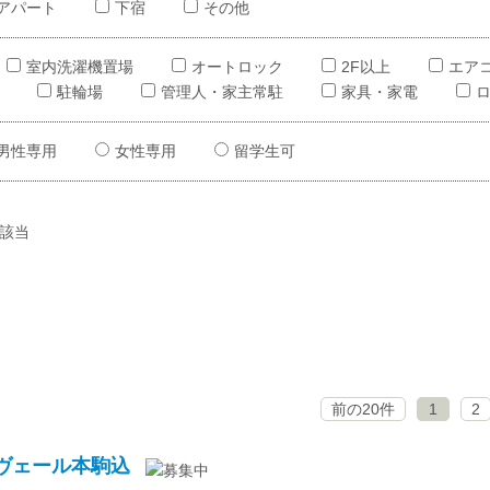
アパート
下宿
その他
室内洗濯機置場
オートロック
2F以上
エア
駐輪場
管理人・家主常駐
家具・家電
男性専用
女性専用
留学生可
該当
前の20件
1
2
ヴェール本駒込