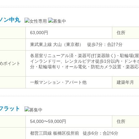
ノン中丸
63,000円
住所
東武東上線 大山（東京都） 徒歩7分：合計7分
各居室リニューアル済・楽器可(打楽器除く)・駐輪場(
インランドリー、レンタルビデオ徒歩1分以内・ドンキ
めポイント
分・駐輪場有り・オール電化・防犯カメラ設置・楽器応
一般マンション・アパート他
建築年月
フラット
54,000〜59,000円
住所
都営三田線 板橋区役所前 徒歩6分：合計6分