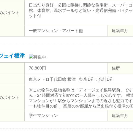
日当たり良好・公園に隣接し閑静な住宅街・スーパーコ
館、体育館、温水プールなど近い・光通信完備・IHク
めポイント
ット付
一般マンション・アパート他
建築年月
ジェイ根津
78,800円
住所
東京メトロ千代田線 根津 徒歩1分：合計1分
※この物件の建物名称は「ディージェイ根津駅前」です
み・24時間対応で初めての一人暮らしも安心です。 根
めポイント
マンションが！駅からマンションまでの近さも魅力です。
ーも物件目の前！ 高層のお部屋から歴史根付く根津の
学生マンション
建築年月