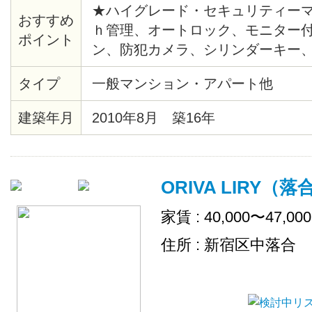
★ハイグレード・セキュリティーマ
おすすめ
ｈ管理、オートロック、モニター
ポイント
ン、防犯カメラ、シリンダーキー
報システム、給湯、バストイレ別
タイプ
一般マンション・アパート他
座、角部屋、出窓、バルコニー、
ア、各居室照明、ピクチャーレール
建築年月
2010年8月 築16年
ステム、クローゼット、シューズ
ーホン、エレベーター、ゴミ置場
置場、地上デジタル、ＢＳ、２４
ORIVA LIRY（
敷地内ごみ置き場、ネット使用料
家賃 : 40,000〜47,00
住所 : 新宿区中落合