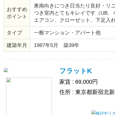
東南向きにつき日当たり良好・リ
おすすめ
つき室内とてもキレイです（UB、
ポイント
エアコン、クローゼット、下足入
アタイル材等々）・共用部分にセ
タイプ
一般マンション・アパート他
あり・モニター付オートロック・
見えます。２/２８までに契約完了
建築年月
1987年5月 築39年
です。
フラットK
家賃 : 69,000円
住所 : 東京都新宿北