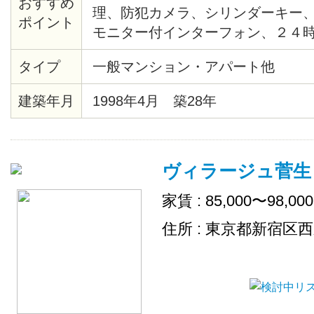
おすすめ
理、防犯カメラ、シリンダーキー
ポイント
モニター付インターフォン、２４
テム、給湯、バストイレ別、洗浄
タイプ
一般マンション・アパート他
ー、クッションフロア、各居室照
ト、シューズボックス、インター
建築年月
1998年4月 築28年
ー、宅配ロッカー、ゴミ置場、駐
ル、ＢＳ、２４時間ゴミ出し可、
場、インターネット接続可（接続
ヴィラージュ菅生
家賃 : 85,000〜98,00
住所 : 東京都新宿区