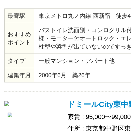
最寄駅
東京メトロ丸ノ内線 西新宿 徒歩4
バストイレ洗面別・コンログリル
おすすめ
様・モニター付オートロック・エ
ポイント
柱型や梁型が出ていないのですっ
間・熊谷組施土の注文集合住宅・
タイプ
一般マンション・アパート他
産新宿グランドタワー等再開発エ
の夜景・2/25までに契約完了の方
建築年月
2000年6月 築26年
ます
ドミールCity東中
家賃 : 95,000〜99,00
住所 : 東京都中野区