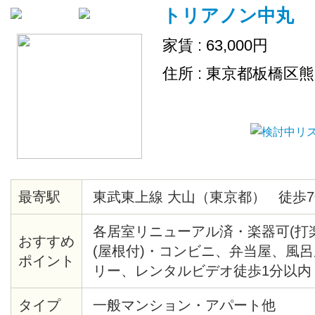
トリアノン中丸
家賃 : 63,000円
住所 : 東京都板橋区
最寄駅
東武東上線 大山（東京都） 徒歩7
各居室リニューアル済・楽器可(打
おすすめ
(屋根付)・コンビニ、弁当屋、風
ポイント
リー、レンタルビデオ徒歩1分以内
歩5分・郵便局、バス停徒歩2分・
タイプ
一般マンション・アパート他
ル電化・防犯カメラ設置・楽器応