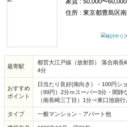
家賃 : 50,000〜60,00
住所 : 東京都豊島区
都営大江戸線（放射部） 落合南長
最寄駅
4分
日当たり良好(南向き）・100円シ
おすすめ
（99円）2分ｍスーパー3分・閑静
ポイント
（南長崎三丁目）1分⇒東口池袋行
き・池袋西口行き
タイプ
一般マンション・アパート他