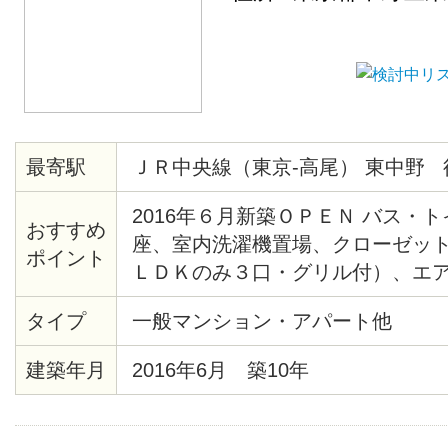
最寄駅
ＪＲ中央線（東京-高尾） 東中野 
2016年６月新築ＯＰＥＮ バス・
おすすめ
座、室内洗濯機置場、クローゼット
ポイント
ＬＤＫのみ３口・グリル付）、エ
ボックス バルコニー、室内干フッ
タイプ
一般マンション・アパート他
ーインターホンあり。
建築年月
2016年6月 築10年