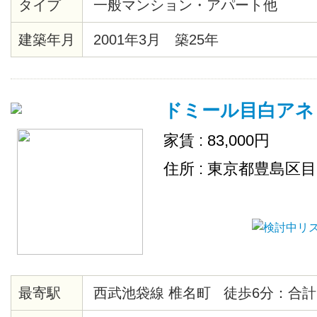
タイプ
一般マンション・アパート他
ー、クッションフロア、各居室照
ト、シューズボックス、エレベー
建築年月
2001年3月 築25年
ー、ゴミ置場、駐輪場、地上デジ
ＴＶ（CATV会社名 ：豊島ケーブ
ムキッチン、２４時間ゴミ出し可
ドミール目白アネ
場
家賃 : 83,000円
住所 : 東京都豊島区
最寄駅
西武池袋線 椎名町 徒歩6分：合計