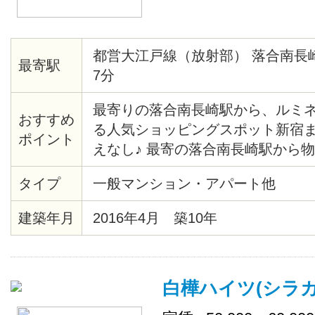
都営大江戸線（放射部） 落合南長
最寄駅
7分
最寄りの落合南長崎駅から、ルミネや
おすすめ
る人気ショッピングスポット新宿
ポイント
えなし♪ 最寄の落合南長崎駅から
着！ 駅前にはスーパーや食料品店
タイプ
一般マンション・アパート他
にはコンビニや銀行等もあるので
便利です♪ お仕事や学校、プライ
建築年月
2016年4月 築10年
と間違いなし♡ トイレットペーパ
の消耗品は、スタッフが補充致し
白樺ハイツ(シラ