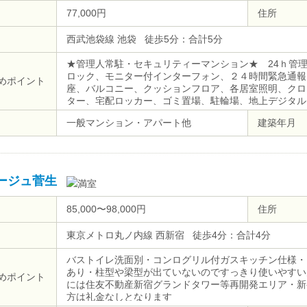
77,000円
住所
西武池袋線 池袋 徒歩5分：合計5分
★管理人常駐・セキュリティーマンション★ 24ｈ管
ロック、モニター付インターフォン、２４時間緊急通報
めポイント
座、バルコニー、クッションフロア、各居室照明、クロ
ター、宅配ロッカー、ゴミ置場、駐輪場、地上デジタル、
ケーブルテレビ）、システムキッチン、２４時間ゴミ出
一般マンション・アパート他
建築年月
ージュ菅生
85,000〜98,000円
住所
東京メトロ丸ノ内線 西新宿 徒歩4分：合計4分
バストイレ洗面別・コンログリル付ガスキッチン仕様・
あり・柱型や梁型が出ていないのですっきり使いやすい
めポイント
には住友不動産新宿グランドタワー等再開発エリア・新宿
方は礼金なしとなります