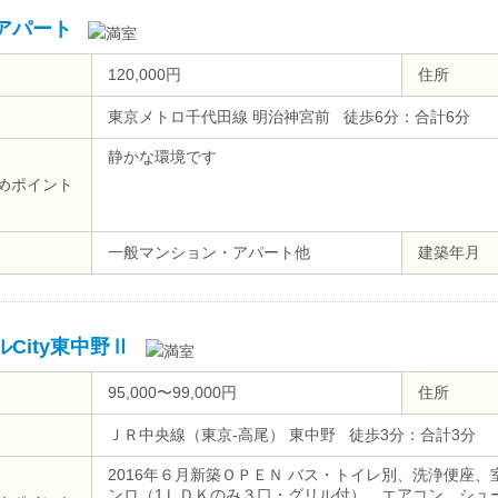
アパート
120,000円
住所
東京メトロ千代田線 明治神宮前 徒歩6分：合計6分
静かな環境です
めポイント
一般マンション・アパート他
建築年月
City東中野Ⅱ
95,000〜99,000円
住所
ＪＲ中央線（東京-高尾） 東中野 徒歩3分：合計3分
2016年６月新築ＯＰＥＮ バス・トイレ別、洗浄便座
ンロ（1ＬＤＫのみ３口・グリル付）、エアコン、シュ