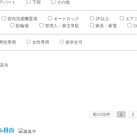
アパート
下宿
その他
室内洗濯機置場
オートロック
2F以上
エア
駐輪場
管理人・家主常駐
家具・家電
男性専用
女性専用
留学生可
該当
前の20件
1
2
ル目白