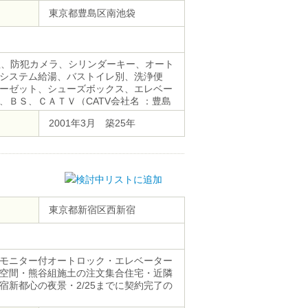
東京都豊島区南池袋
理、防犯カメラ、シリンダーキー、オート
システム給湯、バストイレ別、洗浄便
ーゼット、シューズボックス、エレベー
ＢＳ、ＣＡＴＶ（CATV会社名 ：豊島
し可、敷地内ごみ置き場
2001年3月 築25年
東京都新宿区西新宿
モニター付オートロック・エレベーター
空間・熊谷組施土の注文集合住宅・近隣
新都心の夜景・2/25までに契約完了の