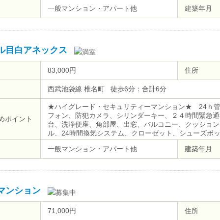
一般マンション・アパート他
建築年月
ル目白アネックス
83,000円
住所
西武池袋線 椎名町 徒歩6分：合計6分
★ハイグレード・セキュリティーマンション★ 24ｈ
フォン、防犯カメラ、シリンダーキー、２４時間緊急通
めポイント
台、洗浄便座、角部屋、出窓、バルコニー、クッション
ル、24時間換気システム、クローゼット、シューズボ
ミ置場、駐輪場、バイク置場、地上デジタル、ＢＳ、２
一般マンション・アパート他
建築年月
ネット使用料不要
マンション
71,000円
住所