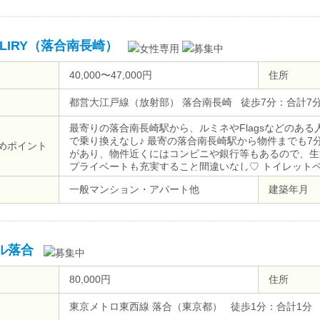
A LIRY（落合南長崎）
40,000〜47,000円
住所
都営大江戸線（放射部） 落合南長崎 徒歩7分：合計7
最寄りの落合南長崎駅から、ルミネやFlagsなどのあ
で乗り換えなし♪ 最寄の落合南長崎駅から物件までも7
めポイント
があり、物件近くにはコンビニや銀行等もあるので、生
プライベートも充実すること間違いなし♡ トイレット
タッフが補充致します。
一般マンション・アパート他
建築年月
ル落合
80,000円
住所
東京メトロ東西線 落合（東京都） 徒歩1分：合計1分