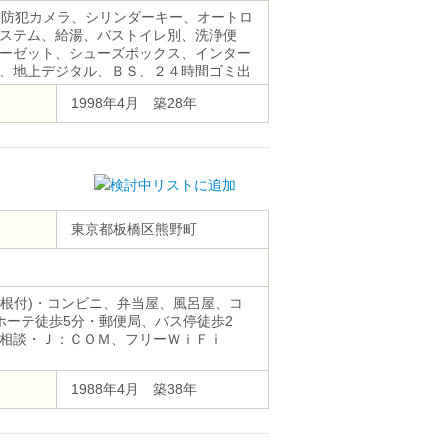
、防犯カメラ、シリンダーキー、オートロ
ステム、給湯、バストイレ別、洗浄便
ーゼット、シューズボックス、インター
、地上デジタル、ＢＳ、２４時間ゴミ出
環境：光）
1998年4月 築28年
東京都板橋区熊野町
屋根付)・コンビニ、弁当屋、風呂屋、コ
ホーテ徒歩5分・郵便局、バス停徒歩2
相談・Ｊ：ＣＯＭ、フリーＷｉＦｉ
1988年4月 築38年