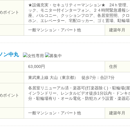
★設備充実・セキュリティーマンション★ 24ｈ管理
ック、モニター付インターフォン、２４時間緊急通報シ
めポイント
座、バルコニー、クッションフロア、各居室照明、クロ
ホン、エレベーター、宅配ロッカー、ゴミ置場、駐輪場
し可、敷地内ごみ置き場、インターネット接続可（接続
一般マンション・アパート他
建築年月
ノン中丸
63,000円
住所
東武東上線 大山（東京都） 徒歩7分：合計7分
各居室リニューアル済・楽器可(打楽器除く)・駐輪場(
インランドリー、レンタルビデオ徒歩1分以内・ドンキ
めポイント
分・駐輪場有り・オール電化・防犯カメラ設置・楽器応
一般マンション・アパート他
建築年月