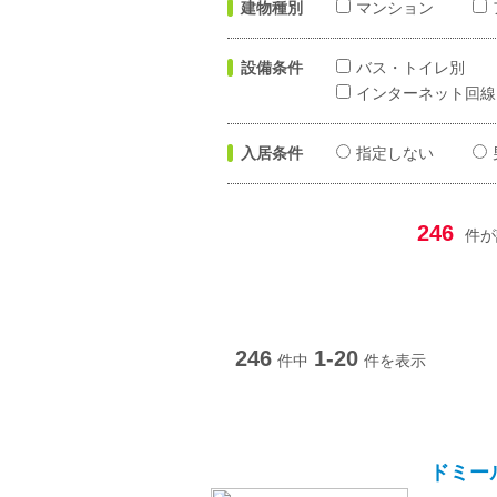
建物種別
マンション
設備条件
バス・トイレ別
インターネット回線
入居条件
指定しない
246
件が
246
1-20
件中
件を表示
ドミー