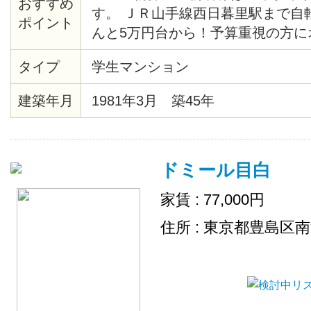
おすすめ
す。 ＪＲ山手線西日暮里駅まで自
ポイント
んと5万円台から！予算重視の方に
らに嬉しいのは、防犯カメラ付きと
タイプ
学生マンション
電もついているので、お引越しも楽
建築年月
1981年3月 築45年
ドミール目白
家賃 : 77,000円
住所 : 東京都豊島区