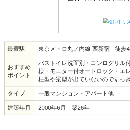
最寄駅
東京メトロ丸ノ内線 西新宿 徒歩4
バストイレ洗面別・コンログリル
おすすめ
様・モニター付オートロック・エ
ポイント
柱型や梁型が出ていないのですっ
間・熊谷組施土の注文集合住宅・
タイプ
一般マンション・アパート他
産新宿グランドタワー等再開発エ
の夜景・2/25までに契約完了の方
建築年月
2000年6月 築26年
ます