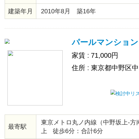
ア、各居室照明、ピクチャーレール
建築年月
2010年8月 築16年
ステム、クローゼット、シューズ
ーホン、エレベーター、ゴミ置場
置場、地上デジタル、ＢＳ、２４
パールマンション
敷地内ごみ置き場、ネット使用料
家賃 : 71,000円
住所 : 東京都中野区
東京メトロ丸ノ内線（中野坂上-方
最寄駅
上 徒歩6分：合計6分