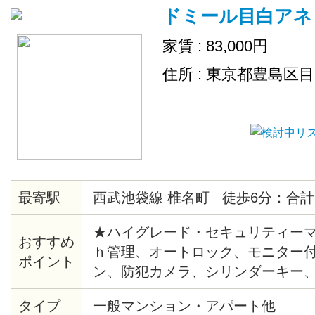
ドミール目白アネ
家賃 : 83,000円
住所 : 東京都豊島区
最寄駅
西武池袋線 椎名町 徒歩6分：合計
★ハイグレード・セキュリティーマ
おすすめ
ｈ管理、オートロック、モニター
ポイント
ン、防犯カメラ、シリンダーキー
報システム、給湯、バストイレ別
タイプ
一般マンション・アパート他
座、角部屋、出窓、バルコニー、