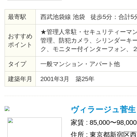
最寄駅
西武池袋線 池袋 徒歩5分：合計5
★管理人常駐・セキュリティーマン
おすすめ
管理、防犯カメラ、シリンダーキ
ポイント
ク、モニター付インターフォン、
システム給湯、バストイレ別、洗
タイプ
一般マンション・アパート他
ー、クッションフロア、各居室照
ト、シューズボックス、エレベー
建築年月
2001年3月 築25年
ー、ゴミ置場、駐輪場、地上デジ
ＴＶ（CATV会社名 ：豊島ケーブ
ムキッチン、２４時間ゴミ出し可
ヴィラージュ菅生
場
家賃 : 85,000〜98,00
住所 : 東京都新宿区