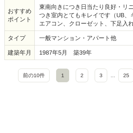
東南向きにつき日当たり良好・リ
おすすめ
つき室内とてもキレイです（UB、
ポイント
エアコン、クローゼット、下足入
アタイル材等々）・共用部分にセ
タイプ
一般マンション・アパート他
あり・モニター付オートロック・
見えます。２/２８までに契約完了
建築年月
1987年5月 築39年
です。
前の10件
1
2
3
25
…