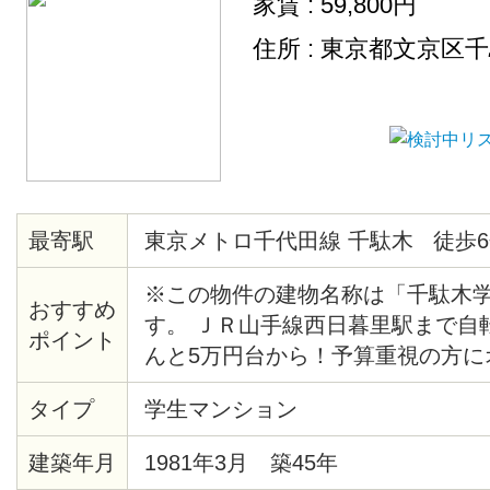
家賃 : 59,800円
住所 : 東京都文京区
最寄駅
東京メトロ千代田線 千駄木 徒歩6
※この物件の建物名称は「千駄木
おすすめ
す。 ＪＲ山手線西日暮里駅まで自
ポイント
んと5万円台から！予算重視の方に
らに嬉しいのは、防犯カメラ付きと
タイプ
学生マンション
電もついているので、お引越しも楽
建築年月
1981年3月 築45年