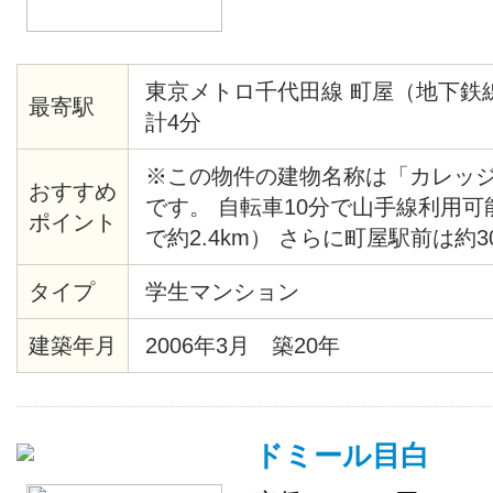
東京メトロ千代田線 町屋（地下鉄
最寄駅
計4分
※この物件の建物名称は「カレッ
おすすめ
です。 自転車10分で山手線利用
ポイント
で約2.4km） さらに町屋駅前は約
ーパー「赤札堂」や駅ビル「セン
タイプ
学生マンション
ッピングセンターが充実。 家具家
りますので、お好みでお選びくだ
建築年月
2006年3月 築20年
ドミール目白