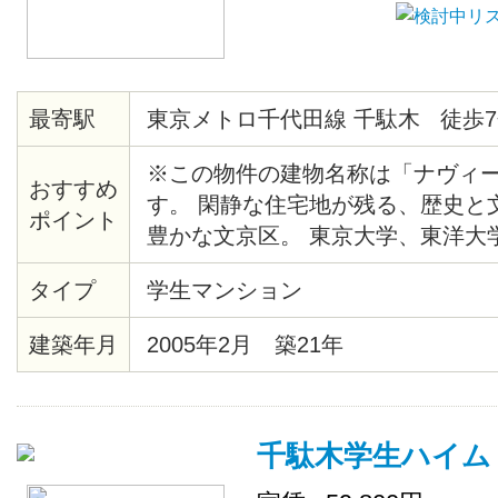
最寄駅
東京メトロ千代田線 千駄木 徒歩7
※この物件の建物名称は「ナヴィ
おすすめ
す。 閑静な住宅地が残る、歴史と
ポイント
豊かな文京区。 東京大学、東洋大
手線も自転車圏内の人気エリアです
タイプ
学生マンション
めのシンクに、その横にはまな板
ース。 さらに 2口コンロで使い勝
建築年月
2005年2月 築21年
理好きの方には嬉しいですね！
千駄木学生ハイム