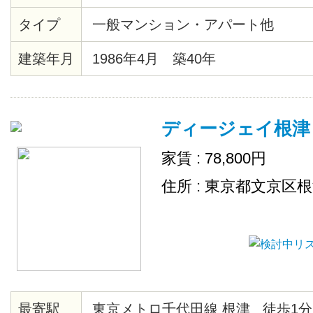
末広町駅まで4分、千代田線湯島駅
タイプ
一般マンション・アパート他
エクスプレス、JR総武線秋葉原駅
建築年月
1986年4月 築40年
ディージェイ根津
家賃 : 78,800円
住所 : 東京都文京区
最寄駅
東京メトロ千代田線 根津 徒歩1分