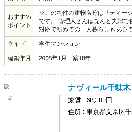
※この物件の建物名称は「ディー
おすすめ
です。 管理人さんはなんと夫婦で
ポイント
対応で初めての一人暮らしも安心で
りて地上に上がると、目の前にマ
タイプ
学生マンション
らマンションまでの近さも魅力です。
で営業しているスーパーも物件目の
建築年月
2008年1月 築18年
屋から歴史根付く根津の町を見渡
が？
ナヴィール千駄木
家賃 : 68,300円
住所 : 東京都文京区