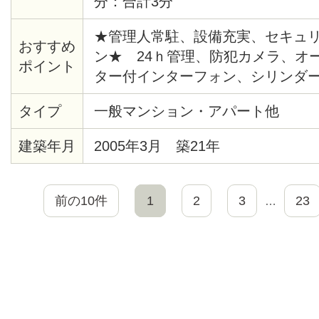
分：合計3分
★管理人常駐、設備充実、セキュ
おすすめ
ン★ 24ｈ管理、防犯カメラ、オ
ポイント
ター付インターフォン、シリンダ
緊急通報システム、給湯、バスト
タイプ
一般マンション・アパート他
座、システムキッチン、バルコニ
ロア、各居室照明、ピクチャーレー
建築年月
2005年3月 築21年
システム、クローゼット、シュー
ターホン、エレベーター、ゴミ置
デジタル、ＢＳ、ＣＡＴＶ、イン
前の10件
1
2
3
23
…
（ネット使用料不要）、２４時間
内ごみ置き場、