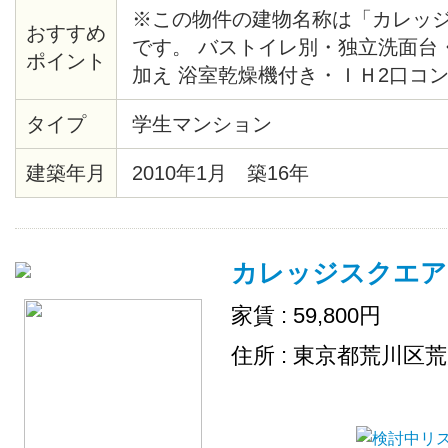
※この物件の建物名称は「カレッ
おすすめ
です。 バストイレ別・独立洗面台
ポイント
加え 浴室乾燥機付き・ＩＨ2口コ
成22年1月竣工のマンション！ 駅
タイプ
学生マンション
TSUTAYA、マンション近くには
ります。
建築年月
2010年1月 築16年
カレッジスクエア
家賃 : 59,800円
住所 : 東京都荒川区