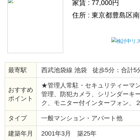
家賃 : 77,000円
住所 : 東京都豊島区
最寄駅
西武池袋線 池袋 徒歩5分：合計5
★管理人常駐・セキュリティーマン
おすすめ
管理、防犯カメラ、シリンダーキ
ポイント
ク、モニター付インターフォン、
システム給湯、バストイレ別、洗
タイプ
一般マンション・アパート他
ー、クッションフロア、各居室照
ト、シューズボックス、エレベー
建築年月
2001年3月 築25年
ー、ゴミ置場、駐輪場、地上デジ