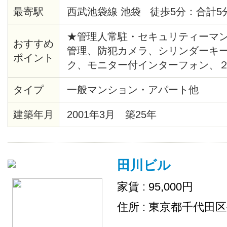
最寄駅
西武池袋線 池袋 徒歩5分：合計5
★管理人常駐・セキュリティーマン
おすすめ
管理、防犯カメラ、シリンダーキ
ポイント
ク、モニター付インターフォン、
システム給湯、バストイレ別、洗
タイプ
一般マンション・アパート他
ー、クッションフロア、各居室照
ト、シューズボックス、エレベー
建築年月
2001年3月 築25年
ー、ゴミ置場、駐輪場、地上デジ
ＴＶ（CATV会社名 ：豊島ケーブ
ムキッチン、２４時間ゴミ出し可
田川ビル
場
家賃 : 95,000円
住所 : 東京都千代田