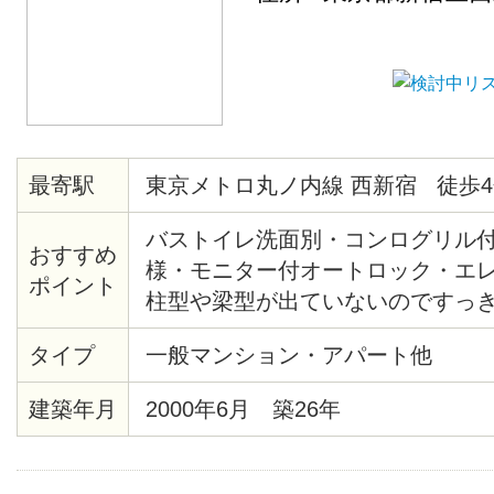
最寄駅
東京メトロ丸ノ内線 西新宿 徒歩4
バストイレ洗面別・コンログリル
おすすめ
様・モニター付オートロック・エ
ポイント
柱型や梁型が出ていないのですっ
間・熊谷組施土の注文集合住宅・
タイプ
一般マンション・アパート他
産新宿グランドタワー等再開発エ
の夜景・2/25までに契約完了の方
建築年月
2000年6月 築26年
ます