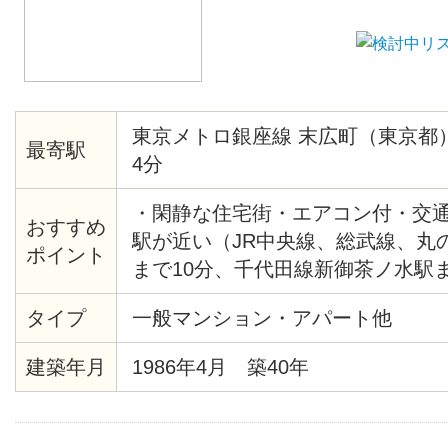
東京メトロ銀座線 末広町（東京都
最寄駅
4分
・閑静な住宅街・エアコン付・交
おすすめ
駅が近い（JR中央線、総武線、丸
ポイント
まで10分、千代田線新御茶ノ水駅ま
末広町駅まで4分、千代田線湯島駅
タイプ
一般マンション・アパート他
エクスプレス、JR総武線秋葉原駅
建築年月
1986年4月 築40年