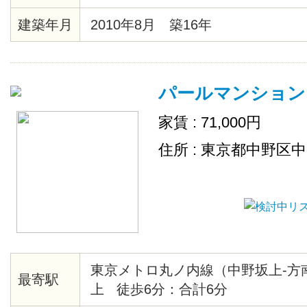
ア、各居室照明、ピクチャーレール
建築年月
2010年8月 築16年
ステム、クローゼット、シューズ
ーホン、エレベーター、ゴミ置場
置場、地上デジタル、ＢＳ、２４
パールマンション
敷地内ごみ置き場、ネット使用料
家賃 : 71,000円
住所 : 東京都中野区
東京メトロ丸ノ内線（中野坂上-方
最寄駅
上 徒歩6分：合計6分