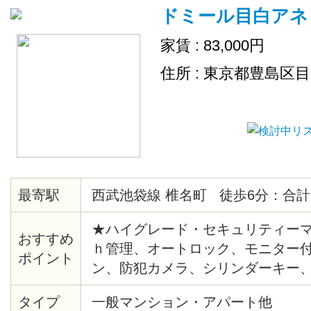
ドミール目白アネ
家賃 : 83,000円
住所 : 東京都豊島区
最寄駅
西武池袋線 椎名町 徒歩6分：合計
★ハイグレード・セキュリティーマ
おすすめ
ｈ管理、オートロック、モニター
ポイント
ン、防犯カメラ、シリンダーキー
報システム、給湯、バストイレ別
タイプ
一般マンション・アパート他
座、角部屋、出窓、バルコニー、