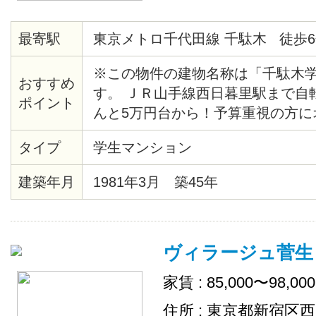
最寄駅
東京メトロ千代田線 千駄木 徒歩6
※この物件の建物名称は「千駄木
おすすめ
す。 ＪＲ山手線西日暮里駅まで自
ポイント
んと5万円台から！予算重視の方に
らに嬉しいのは、防犯カメラ付きと
タイプ
学生マンション
電もついているので、お引越しも楽
建築年月
1981年3月 築45年
ヴィラージュ菅生
家賃 : 85,000〜98,00
住所 : 東京都新宿区