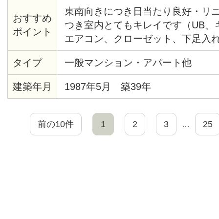
東南向きにつき日当たり良好・リ
おすすめ
つき室内とてもキレイです（UB、
ポイント
エアコン、クローゼット、下足入
アタイル材等々）・共用部分にセ
タイプ
一般マンション・アパート他
あり・モニター付オートロック・
見えます。２/２８までに契約完了
建築年月
1987年5月 築39年
です。
前の10件
1
2
3
25
…