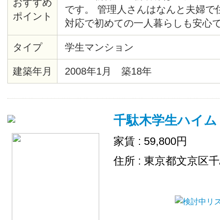
おすすめ
です。 管理人さんはなんと夫婦で
ポイント
対応で初めての一人暮らしも安心で
りて地上に上がると、目の前にマ
タイプ
学生マンション
らマンションまでの近さも魅力です。
で営業しているスーパーも物件目の
建築年月
2008年1月 築18年
屋から歴史根付く根津の町を見渡
が？
千駄木学生ハイム
家賃 : 59,800円
住所 : 東京都文京区