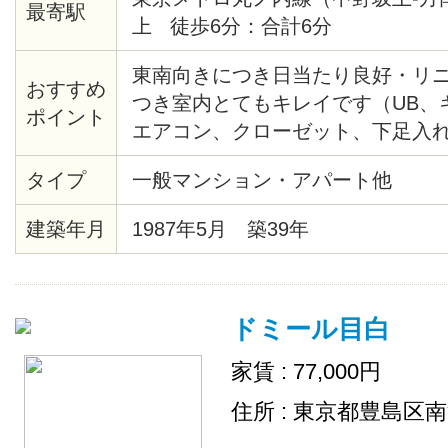
最寄駅
上 徒歩6分：合計6分
東南向きにつき日当たり良好・リ
おすすめ
つき室内とてもキレイです（UB、
ポイント
エアコン、クローゼット、下足入
アタイル材等々）・共用部分にセ
タイプ
一般マンション・アパート他
あり・モニター付オートロック・
見えます。２/２８までに契約完了
建築年月
1987年5月 築39年
です。
ドミール目白
家賃 : 77,000円
住所 : 東京都豊島区