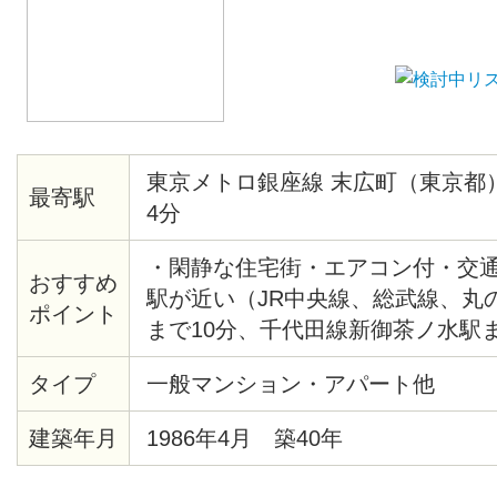
東京メトロ銀座線 末広町（東京都
最寄駅
4分
・閑静な住宅街・エアコン付・交
おすすめ
駅が近い（JR中央線、総武線、丸
ポイント
まで10分、千代田線新御茶ノ水駅ま
末広町駅まで4分、千代田線湯島駅
タイプ
一般マンション・アパート他
エクスプレス、JR総武線秋葉原駅
建築年月
1986年4月 築40年