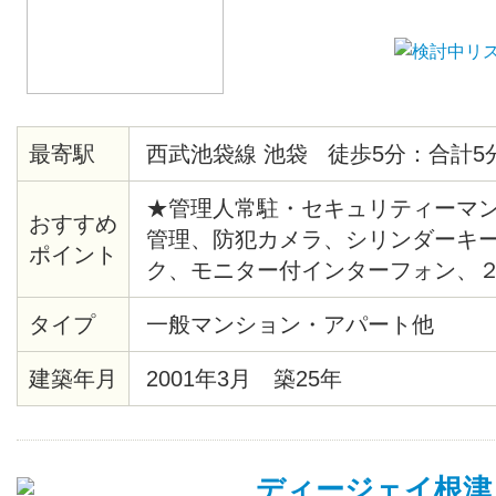
最寄駅
西武池袋線 池袋 徒歩5分：合計5
★管理人常駐・セキュリティーマン
おすすめ
管理、防犯カメラ、シリンダーキ
ポイント
ク、モニター付インターフォン、
システム給湯、バストイレ別、洗
タイプ
一般マンション・アパート他
ー、クッションフロア、各居室照
ト、シューズボックス、エレベー
建築年月
2001年3月 築25年
ー、ゴミ置場、駐輪場、地上デジ
ＴＶ（CATV会社名 ：豊島ケーブ
ムキッチン、２４時間ゴミ出し可
ディージェイ根津
場