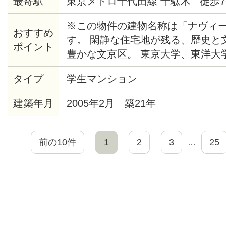
最寄駅
東京メトロ千代田線 千駄木 徒歩7
※この物件の建物名称は「ナヴィ
おすすめ
す。 閑静な住宅地が残る、歴史と
ポイント
豊かな文京区。 東京大学、東洋大
手線も自転車圏内の人気エリアです
タイプ
学生マンション
めのシンクに、その横にはまな板
ース。 さらに 2口コンロで使い勝
建築年月
2005年2月 築21年
理好きの方には嬉しいですね！
前の10件
1
2
3
25
…