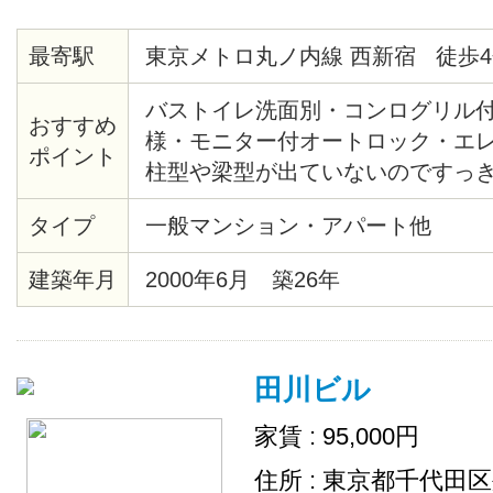
最寄駅
東京メトロ丸ノ内線 西新宿 徒歩4
バストイレ洗面別・コンログリル
おすすめ
様・モニター付オートロック・エ
ポイント
柱型や梁型が出ていないのですっ
間・熊谷組施土の注文集合住宅・
タイプ
一般マンション・アパート他
産新宿グランドタワー等再開発エ
の夜景・2/25までに契約完了の方
建築年月
2000年6月 築26年
ます
田川ビル
家賃 : 95,000円
住所 : 東京都千代田