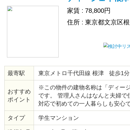
家賃 : 78,800円
住所 : 東京都文京区
最寄駅
東京メトロ千代田線 根津 徒歩1分
※この物件の建物名称は「ディー
おすすめ
です。 管理人さんはなんと夫婦で
ポイント
対応で初めての一人暮らしも安心で
りて地上に上がると、目の前にマ
タイプ
学生マンション
らマンションまでの近さも魅力です。
で営業しているスーパーも物件目の