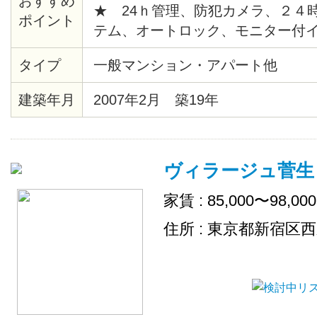
おすすめ
★ 24ｈ管理、防犯カメラ、２４
ポイント
テム、オートロック、モニター付
給湯、バストイレ別、暖房便座、
タイプ
一般マンション・アパート他
ションフロア、各居室照明、ピクチ
時間換気システム、クローゼット
建築年月
2007年2月 築19年
ス、エレベーター、宅配ロッカー
場、地上デジタル、ＢＳ、ＣＡＴ
チン、シリンダーキー、店舗付住
ヴィラージュ菅生
出し可、敷地内ごみ置き場、ネッ
家賃 : 85,000〜98,00
住所 : 東京都新宿区