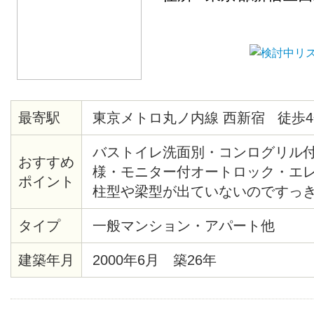
最寄駅
東京メトロ丸ノ内線 西新宿 徒歩4
バストイレ洗面別・コンログリル
おすすめ
様・モニター付オートロック・エ
ポイント
柱型や梁型が出ていないのですっ
間・熊谷組施土の注文集合住宅・
タイプ
一般マンション・アパート他
産新宿グランドタワー等再開発エ
の夜景・2/25までに契約完了の方
建築年月
2000年6月 築26年
ます