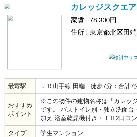
カレッジスクエア
家賃 : 78,300円
住所 : 東京都北区田
最寄駅
ＪＲ山手線 田端 徒歩7分：合計7
※この物件の建物名称は「カレッ
おすすめ
です。 バストイレ別・独立洗面台
ポイント
加え 浴室乾燥機付き・ＩＨ2口コ
成22年1月竣工のマンション！ 駅
タイプ
学生マンション
TSUTAYA、マンション近くには