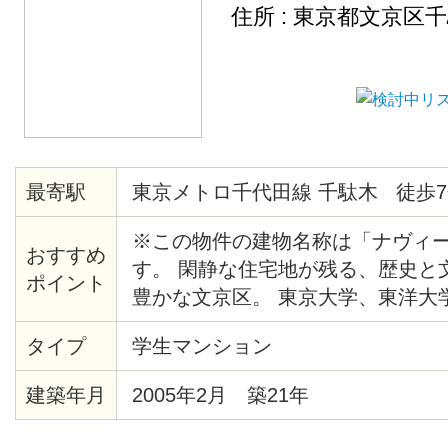
住所 : 東京都文京区
最寄駅
東京メトロ千代田線 千駄木 徒歩7
※この物件の建物名称は「ナヴィ
おすすめ
す。 閑静な住宅地が残る、歴史と
ポイント
豊かな文京区。 東京大学、東洋大
手線も自転車圏内の人気エリアです
タイプ
学生マンション
めのシンクに、その横にはまな板
ース。 さらに 2口コンロで使い勝
建築年月
2005年2月 築21年
理好きの方には嬉しいですね！