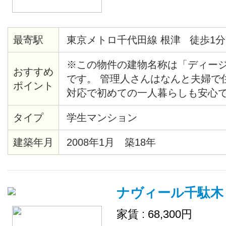
最寄駅
東京メトロ千代田線 根津 徒歩1分
※この物件の建物名称は「ディー
おすすめ
です。 管理人さんはなんと夫婦で
ポイント
対応で初めての一人暮らしも安心で
りて地上に上がると、目の前にマ
タイプ
学生マンション
らマンションまでの近さも魅力です。
で営業しているスーパーも物件目の
建築年月
2008年1月 築18年
屋から歴史根付く根津の町を見渡
が？
ナヴィール千駄木
家賃 : 68,300円