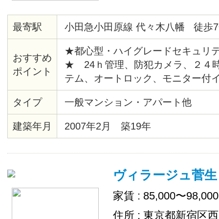
最寄駅
小田急小田原線 代々木八幡 徒歩7
★都心型・ハイグレードセキュリ
おすすめ
★ 24ｈ管理、防犯カメラ、２４
ポイント
テム、オートロック、モニター付
給湯、バストイレ別、暖房便座、
タイプ
一般マンション・アパート他
ションフロア、各居室照明、ピクチ
時間換気システム、クローゼット
建築年月
2007年2月 築19年
ス、エレベーター、宅配ロッカー
場、地上デジタル、ＢＳ、ＣＡＴ
チン、シリンダーキー、店舗付住
ヴィラージュ菅生
出し可、敷地内ごみ置き場、ネッ
家賃 : 85,000〜98,00
住所 : 東京都新宿区