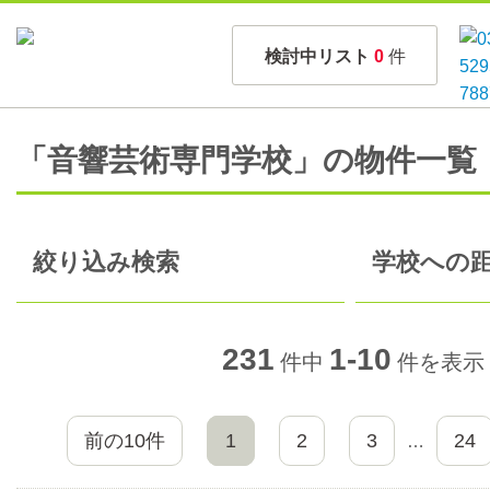
検討中リスト
0
件
「音響芸術専門学校」の物件一覧
絞り込み検索
学校への距
231
1-10
件中
件を表示
前の10件
1
2
3
24
…