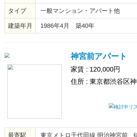
末広町駅まで4分、千代田線湯島駅
タイプ
一般マンション・アパート他
エクスプレス、JR総武線秋葉原駅
建築年月
1986年4月 築40年
神宮前アパート
家賃 : 120,000円
住所 : 東京都渋谷区
最寄駅
東京メトロ千代田線 明治神宮前 