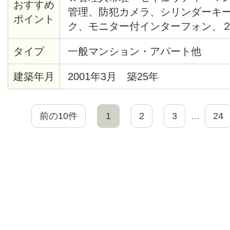
おすすめ
管理、防犯カメラ、シリンダーキ
ポイント
ク、モニター付インターフォン、
システム給湯、バストイレ別、洗
タイプ
一般マンション・アパート他
ー、クッションフロア、各居室照
ト、シューズボックス、エレベー
建築年月
2001年3月 築25年
ー、ゴミ置場、駐輪場、地上デジ
ＴＶ（CATV会社名 ：豊島ケーブ
ムキッチン、２４時間ゴミ出し可
前の10件
1
2
3
24
…
場