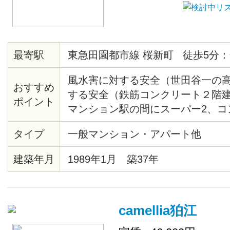
最寄駅
東急田園都市線 桜新町 徒歩5分：
風水害に対する安全（世田谷一の
おすすめ
する安全（鉄筋コンクリート２階建
ポイント
マンション駅の間にスーパー2、コ
あり）閑静（第一種住居地域） 日
タイプ
一般マンション・アパート他
ス20分 徒歩5分 合計25分
建築年月
1989年1月 築37年
camellia狛江