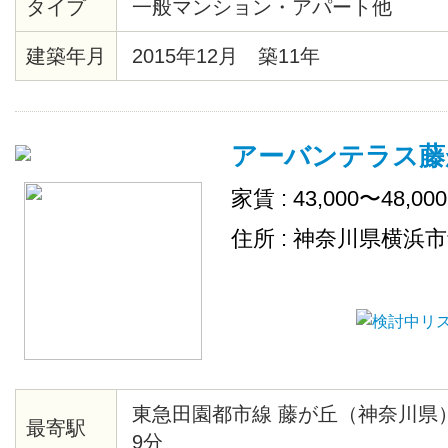
タイプ
一般マンション・アパート他
庫・テレビ・デスク・チェアが設
ペーパーや食器洗剤などの消耗品
建築年月
2015年12月 築11年
充致します。
アーバンテラス藤
家賃 : 43,000〜48,00
住所 : 神奈川県横浜
東急田園都市線 藤が丘（神奈川県
最寄駅
9分