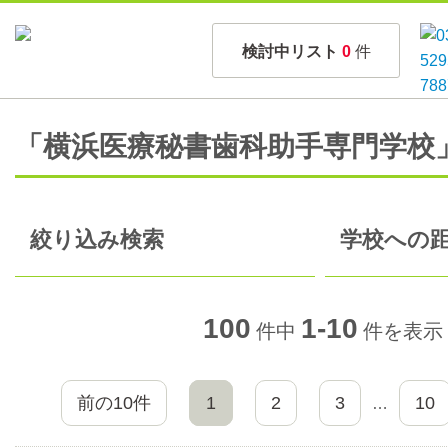
検討中リスト
0
件
「横浜医療秘書歯科助手専門学校
絞り込み検索
学校への距
100
1-10
件中
件を表示
前の10件
1
2
3
10
…