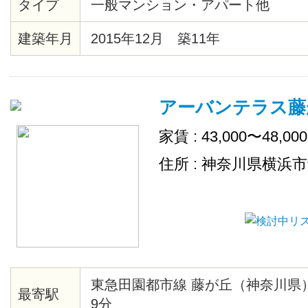
タイプ
一般マンション・アパート他
庫・テレビ・デスク・チェアが設
ペーパーや食器洗剤などの消耗品
建築年月
2015年12月 築11年
充致します。
アーバンテラス藤
家賃 : 43,000〜48,00
住所 : 神奈川県横浜
東急田園都市線 藤が丘（神奈川県
最寄駅
9分