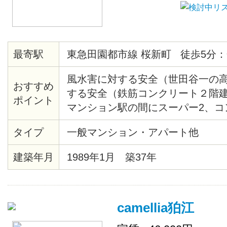
最寄駅
東急田園都市線 桜新町 徒歩5分：
風水害に対する安全（世田谷一の
おすすめ
する安全（鉄筋コンクリート２階建
ポイント
マンション駅の間にスーパー2、コ
あり）閑静（第一種住居地域） 日
タイプ
一般マンション・アパート他
ス20分 徒歩5分 合計25分
建築年月
1989年1月 築37年
camellia狛江