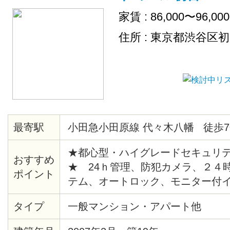
家賃 : 86,000〜96,00
住所 : 東京都渋谷区
最寄駅
小田急小田原線 代々木八幡 徒歩7
★都心型・ハイグレードセキュリ
おすすめ
★ 24ｈ管理、防犯カメラ、２４
ポイント
テム、オートロック、モニター付
給湯、バストイレ別、暖房便座、
タイプ
一般マンション・アパート他
ションフロア、各居室照明、ピクチ
時間換気システム、クローゼット