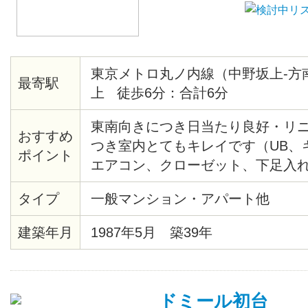
東京メトロ丸ノ内線（中野坂上-方
最寄駅
上 徒歩6分：合計6分
東南向きにつき日当たり良好・リ
おすすめ
つき室内とてもキレイです（UB、
ポイント
エアコン、クローゼット、下足入
アタイル材等々）・共用部分にセ
タイプ
一般マンション・アパート他
あり・モニター付オートロック・
見えます。２/２８までに契約完了
建築年月
1987年5月 築39年
です。
ドミール初台