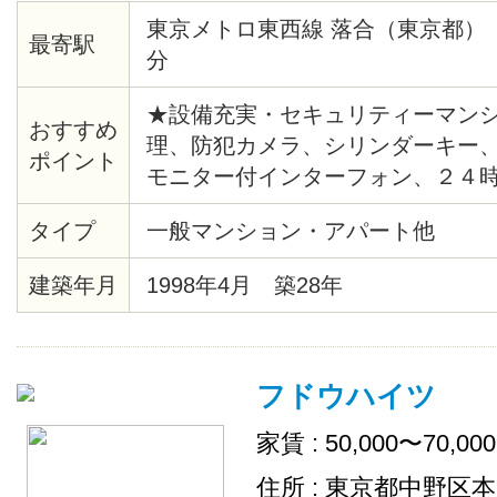
東京メトロ東西線 落合（東京都）
最寄駅
分
★設備充実・セキュリティーマンシ
おすすめ
理、防犯カメラ、シリンダーキー
ポイント
モニター付インターフォン、２４
テム、給湯、バストイレ別、洗浄
タイプ
一般マンション・アパート他
ー、クッションフロア、各居室照
ト、シューズボックス、インター
建築年月
1998年4月 築28年
ー、宅配ロッカー、ゴミ置場、駐
ル、ＢＳ、２４時間ゴミ出し可、
場、インターネット接続可（接続
フドウハイツ
家賃 : 50,000〜70,00
住所 : 東京都中野区本町