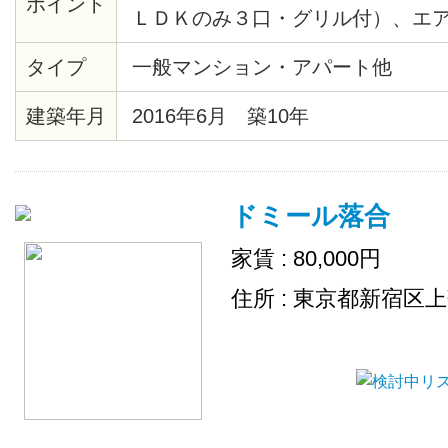
ポイント
ＬＤＫのみ３口・グリル付）、エ
ボックス バルコニー、室内干フッ
タイプ
一般マンション・アパート他
ーインターホンあり。
建築年月
2016年6月 築10年
ドミール落合
家賃 : 80,000円
住所 : 東京都新宿区