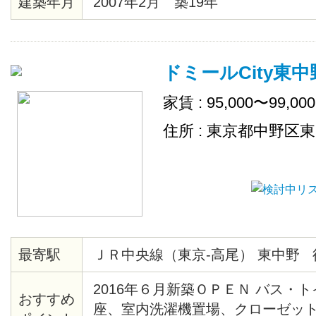
建築年月
2007年2月 築19年
ス、エレベーター、宅配ロッカー
場、地上デジタル、ＢＳ、ＣＡＴ
チン、シリンダーキー、店舗付住
ドミールCity東中
出し可、敷地内ごみ置き場、ネッ
家賃 : 95,000〜99,00
住所 : 東京都中野区
最寄駅
ＪＲ中央線（東京-高尾） 東中野 
2016年６月新築ＯＰＥＮ バス・
おすすめ
座、室内洗濯機置場、クローゼット