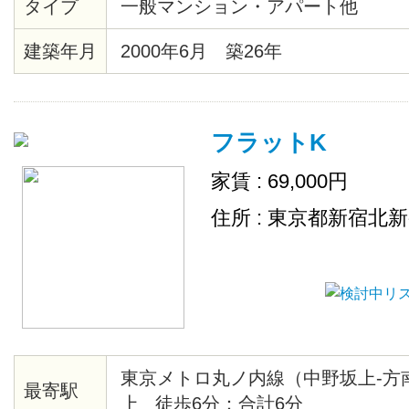
タイプ
一般マンション・アパート他
産新宿グランドタワー等再開発エ
の夜景・2/25までに契約完了の方
建築年月
2000年6月 築26年
ます
フラットK
家賃 : 69,000円
住所 : 東京都新宿北
東京メトロ丸ノ内線（中野坂上-方
最寄駅
上 徒歩6分：合計6分