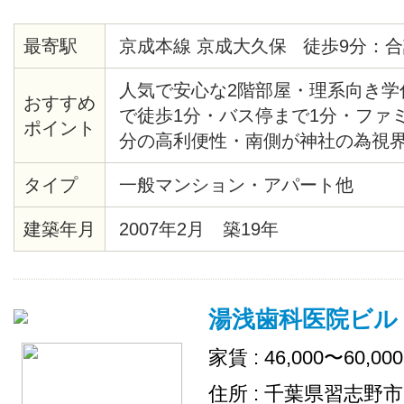
最寄駅
京成本線 京成大久保 徒歩9分：合
人気で安心な2階部屋・理系向き学
おすすめ
で徒歩1分・バス停まで1分・ファ
ポイント
分の高利便性・南側が神社の為視
良好・26㎡フローリング8帖ゆと
タイプ
一般マンション・アパート他
様の耐火性・耐震性に優れたヘー
ロック・モニターホン、シャッタ
建築年月
2007年2月 築19年
湯浅歯科医院ビル
家賃 : 46,000〜60,00
住所 : 千葉県習志野