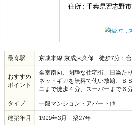
住所 : 千葉県習志野
最寄駅
京成本線 京成大久保 徒歩7分：合
全室南向、閑静な住宅街、日当た
おすすめ
ネットギガを無料で使い放題、ＢＳ
ポイント
ニまで徒歩４分、スーパーまで６
オン等 スーパーは１年後に徒歩７
タイプ
一般マンション・アパート他
ンします(マルエツ駅前店29年12頃
建築年月
1999年3月 築27年