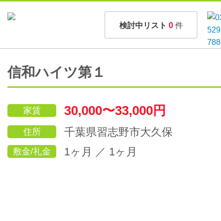
検討中リスト
0
件
信和ハイツ第１
30,000〜33,000円
家賃
千葉県習志野市大久保
住所
1ヶ月 ／ 1ヶ月
敷金/礼金