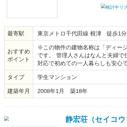
最寄駅
東京メトロ千代田線 根津 徒歩1分
※この物件の建物名称は「ディー
おすすめ
です。 管理人さんはなんと夫婦で
ポイント
対応で初めての一人暮らしも安心で
りて地上に上がると、目の前にマ
タイプ
学生マンション
らマンションまでの近さも魅力です。
で営業しているスーパーも物件目の
建築年月
2008年1月 築18年
屋から歴史根付く根津の町を見渡
が？
静宏荘（セイコウ