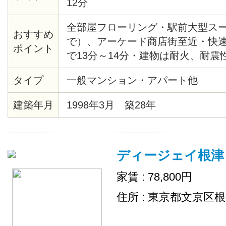
12分
全部屋フローリング・駅前大型スー
おすすめ
で）、アーケード商店街至近・快
ポイント
で13分～14分・建物は耐火、耐震
ットはＡＤＳＬ（光は予定）・三
タイプ
一般マンション・アパート他
いている為、部屋も日当たり良好
BS・CS110、光インターネット
建築年月
1998年3月 築28年
構造
ディージェイ根津
家賃 : 78,800円
住所 : 東京都文京区