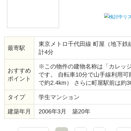
東京メトロ千代田線 町屋（地下鉄
最寄駅
計4分
※この物件の建物名称は「カレッ
おすすめ
です。 自転車10分で山手線利用
ポイント
で約2.4km） さらに町屋駅前は約
ーパー「赤札堂」や駅ビル「セン
タイプ
学生マンション
ッピングセンターが充実。 家具家
りますので、お好みでお選びくだ
建築年月
2006年3月 築20年