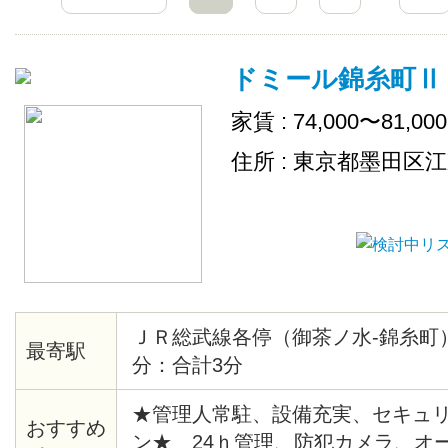
ドミール錦糸町Ⅱ
家賃 : 74,000〜81,00
住所 : 東京都墨田区
ＪＲ総武線各停（御茶ノ水-錦糸町）
最寄駅
分：合計3分
★管理人常駐、設備充実、セキュ
おすすめ
ン★ 24ｈ管理、防犯カメラ、オ