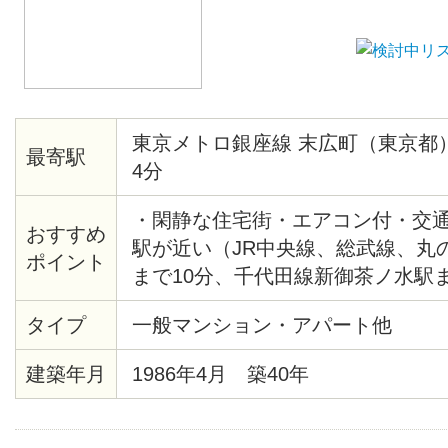
東京メトロ銀座線 末広町（東京都
最寄駅
4分
・閑静な住宅街・エアコン付・交
おすすめ
駅が近い（JR中央線、総武線、丸
ポイント
まで10分、千代田線新御茶ノ水駅ま
末広町駅まで4分、千代田線湯島駅
タイプ
一般マンション・アパート他
エクスプレス、JR総武線秋葉原駅
建築年月
1986年4月 築40年