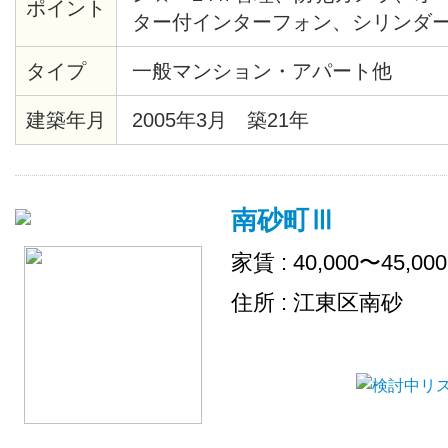
ポイント
ター付インターフォン、シリンダ
緊急通報システム、給湯、バスト
タイプ
一般マンション・アパート他
座、システムキッチン、バルコニ
ロア、各居室照明、ピクチャーレー
建築年月
2005年3月 築21年
システム、クローゼット、シュー
ターホン、エレベーター、ゴミ置
デジタル、ＢＳ、ＣＡＴＶ、イン
南砂町Ⅲ
（ネット使用料不要）、２４時間
内ごみ置き場、
家賃 : 40,000〜45,00
住所 : 江東区南砂