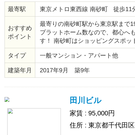
最寄駅
東京メトロ東西線 南砂町 徒歩11
最寄りの南砂町駅から東京駅まで1
おすすめ
プラットホーム数なので、都心へ
ポイント
す！ 南砂町はショッピングスポッ
り、お買い物にも困りません♪ 物
タイプ
一般マンション・アパート他
自然を感じられる環境で、治安も良
も安心して暮らす事ができますよ！
建築年月
2017年9月 築9年
パーや食器洗剤などの消耗品は、
します。 トイレ/シャワールーム/
は男性専用、2Fは女性専用で分か
田川ビル
家賃 : 95,000円
住所 : 東京都千代田