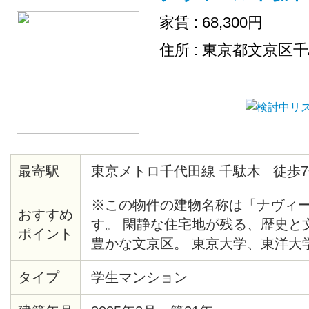
家賃 : 68,300円
住所 : 東京都文京区
最寄駅
東京メトロ千代田線 千駄木 徒歩7
※この物件の建物名称は「ナヴィ
おすすめ
す。 閑静な住宅地が残る、歴史と
ポイント
豊かな文京区。 東京大学、東洋大
手線も自転車圏内の人気エリアです
タイプ
学生マンション
めのシンクに、その横にはまな板
ース。 さらに 2口コンロで使い勝