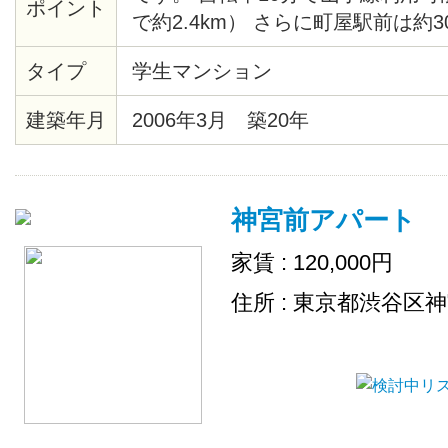
ポイント
で約2.4km） さらに町屋駅前は約
ーパー「赤札堂」や駅ビル「セン
タイプ
学生マンション
ッピングセンターが充実。 家具家
りますので、お好みでお選びくだ
建築年月
2006年3月 築20年
神宮前アパート
家賃 : 120,000円
住所 : 東京都渋谷区