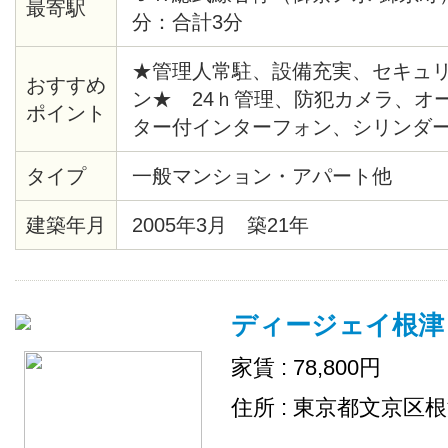
最寄駅
分：合計3分
★管理人常駐、設備充実、セキュ
おすすめ
ン★ 24ｈ管理、防犯カメラ、オ
ポイント
ター付インターフォン、シリンダ
緊急通報システム、給湯、バスト
タイプ
一般マンション・アパート他
座、システムキッチン、バルコニ
ロア、各居室照明、ピクチャーレー
建築年月
2005年3月 築21年
システム、クローゼット、シュー
ターホン、エレベーター、ゴミ置
デジタル、ＢＳ、ＣＡＴＶ、イン
ディージェイ根津
（ネット使用料不要）、２４時間
内ごみ置き場、
家賃 : 78,800円
住所 : 東京都文京区