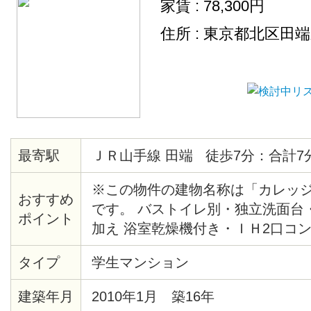
家賃 : 78,300円
住所 : 東京都北区田
最寄駅
ＪＲ山手線 田端 徒歩7分：合計7
※この物件の建物名称は「カレッ
おすすめ
です。 バストイレ別・独立洗面台
ポイント
加え 浴室乾燥機付き・ＩＨ2口コ
成22年1月竣工のマンション！ 駅
タイプ
学生マンション
TSUTAYA、マンション近くには
ります。
建築年月
2010年1月 築16年