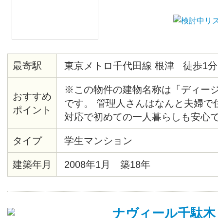
最寄駅
東京メトロ千代田線 根津 徒歩1分
※この物件の建物名称は「ディー
おすすめ
です。 管理人さんはなんと夫婦で
ポイント
対応で初めての一人暮らしも安心で
りて地上に上がると、目の前にマ
タイプ
学生マンション
らマンションまでの近さも魅力です。
で営業しているスーパーも物件目の
建築年月
2008年1月 築18年
屋から歴史根付く根津の町を見渡
が？
ナヴィール千駄木