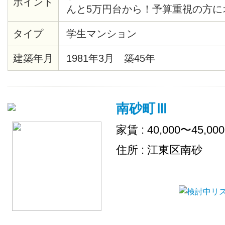
ポイント
んと5万円台から！予算重視の方に
らに嬉しいのは、防犯カメラ付きと
タイプ
学生マンション
電もついているので、お引越しも楽
建築年月
1981年3月 築45年
南砂町Ⅲ
家賃 : 40,000〜45,00
住所 : 江東区南砂