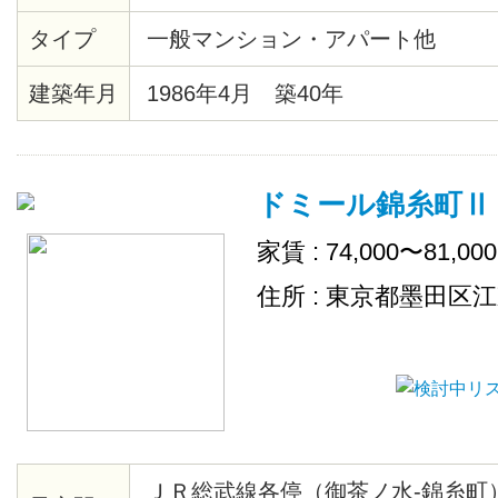
末広町駅まで4分、千代田線湯島駅
タイプ
一般マンション・アパート他
エクスプレス、JR総武線秋葉原駅
建築年月
1986年4月 築40年
ドミール錦糸町Ⅱ
家賃 : 74,000〜81,00
住所 : 東京都墨田区
ＪＲ総武線各停（御茶ノ水-錦糸町）