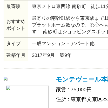
最寄駅
東京メトロ東西線 南砂町 徒歩11
最寄りの南砂町駅から東京駅まで1
おすすめ
プラットホーム数なので、都心へ
ポイント
す！ 南砂町はショッピングスポッ
り、お買い物にも困りません♪ 物
タイプ
一般マンション・アパート他
自然を感じられる環境で、治安も良
も安心して暮らす事ができますよ！
建築年月
2017年9月 築9年
パーや食器洗剤などの消耗品は、
します。 トイレ/シャワールーム/
は男性専用、2Fは女性専用で分か
モンテヴェール本
家賃 : 75,000円
住所 : 東京都文京区