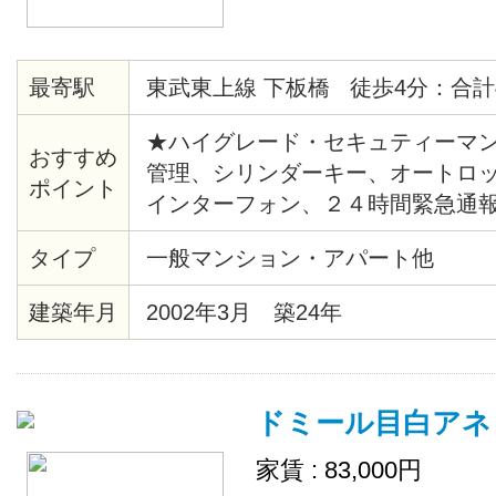
最寄駅
東武東上線 下板橋 徒歩4分：合計
★ハイグレード・セキュティーマン
おすすめ
管理、シリンダーキー、オートロ
ポイント
インターフォン、２４時間緊急通
湯、バストイレ別、シャワー、暖
タイプ
一般マンション・アパート他
ー、クッションフロア、各居室照
ール、クローゼット、シューズボ
建築年月
2002年3月 築24年
キッチン、エレベーター、ゴミ置
デジタル、ＢＳ、ＣＳ、ＣＡＴＶ（C
JCOM）、２４時間ゴミ出し可、
ドミール目白アネ
家賃 : 83,000円