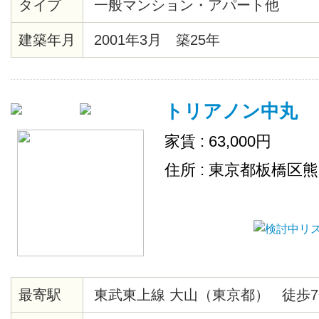
タイプ
一般マンション・アパート他
ー、クッションフロア、各居室照
ト、シューズボックス、エレベー
建築年月
2001年3月 築25年
ー、ゴミ置場、駐輪場、地上デジ
ＴＶ（CATV会社名 ：豊島ケーブ
ムキッチン、２４時間ゴミ出し可
トリアノン中丸
場
家賃 : 63,000円
住所 : 東京都板橋区
最寄駅
東武東上線 大山（東京都） 徒歩7