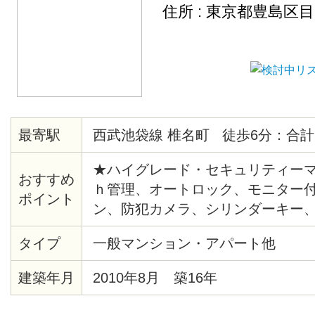
住所 : 東京都豊島区
最寄駅
西武池袋線 椎名町 徒歩6分：合計
★ハイグレード・セキュリティーマ
おすすめ
ｈ管理、オートロック、モニター
ポイント
ン、防犯カメラ、シリンダーキー
報システム、給湯、バストイレ別
タイプ
一般マンション・アパート他
座、角部屋、出窓、バルコニー、
ア、各居室照明、ピクチャーレール
建築年月
2010年8月 築16年
ステム、クローゼット、シューズ
ーホン、エレベーター、ゴミ置場