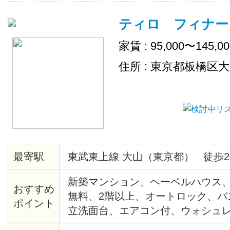
置場、地上デジタル、ＢＳ、２４
ティロ フィナー
敷地内ごみ置き場、ネット使用料
家賃 : 95,000〜145,0
住所 : 東京都板橋区
最寄駅
東武東上線 大山（東京都） 徒歩2
新築マンション、ヘーベルハウス
おすすめ
無料、2階以上、オートロック、バ
ポイント
立洗面台、エアコン付、ウォシュ
機、追い炊き、室内物干し、複層