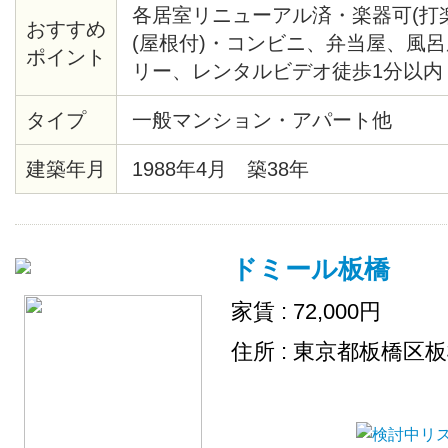
各居室リニューアル済・楽器可(打
おすすめ
(屋根付)・コンビニ、弁当屋、風
ポイント
リー、レンタルビデオ徒歩1分以内
歩5分・郵便局、バス停徒歩2分・
タイプ
一般マンション・アパート他
ル電化・防犯カメラ設置・楽器応
Ｍ、フリーＷｉＦｉ
建築年月
1988年4月 築38年
ドミール板橋
家賃 : 72,000円
住所 : 東京都板橋区