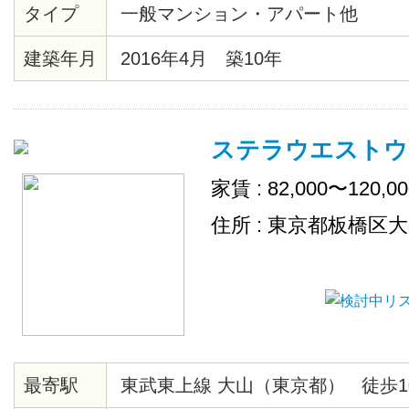
タイプ
一般マンション・アパート他
にはコンビニや銀行等もあるので
便利です♪ お仕事や学校、プライ
建築年月
2016年4月 築10年
と間違いなし♡ トイレットペーパ
の消耗品は、スタッフが補充致し
ステラウエストウ
家賃 : 82,000〜120,0
住所 : 東京都板橋区
最寄駅
東武東上線 大山（東京都） 徒歩1