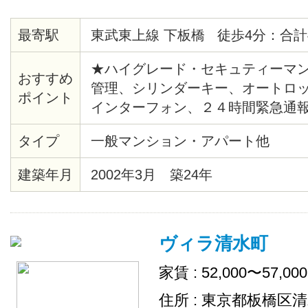
最寄駅
東武東上線 下板橋 徒歩4分：合計
★ハイグレード・セキュティーマン
おすすめ
管理、シリンダーキー、オートロ
ポイント
インターフォン、２４時間緊急通
湯、バストイレ別、シャワー、暖
タイプ
一般マンション・アパート他
ー、クッションフロア、各居室照
ール、クローゼット、シューズボ
建築年月
2002年3月 築24年
キッチン、エレベーター、ゴミ置
デジタル、ＢＳ、ＣＳ、ＣＡＴＶ（C
JCOM）、２４時間ゴミ出し可、
ヴィラ清水町
家賃 : 52,000〜57,00
住所 : 東京都板橋区