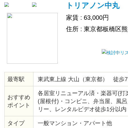
トリアノン中丸
家賃 : 63,000円
住所 : 東京都板橋区
最寄駅
東武東上線 大山（東京都） 徒歩7
各居室リニューアル済・楽器可(打
おすすめ
(屋根付)・コンビニ、弁当屋、風
ポイント
リー、レンタルビデオ徒歩1分以内
歩5分・郵便局、バス停徒歩2分・
タイプ
一般マンション・アパート他
ル電化・防犯カメラ設置・楽器応