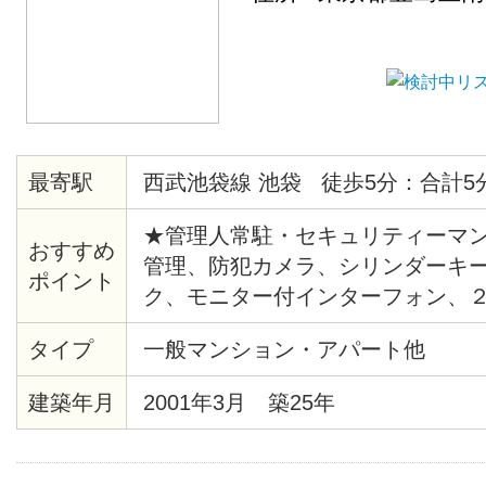
最寄駅
西武池袋線 池袋 徒歩5分：合計5
★管理人常駐・セキュリティーマン
おすすめ
管理、防犯カメラ、シリンダーキ
ポイント
ク、モニター付インターフォン、
システム給湯、バストイレ別、洗
タイプ
一般マンション・アパート他
ー、クッションフロア、各居室照
ト、シューズボックス、エレベー
建築年月
2001年3月 築25年
ー、ゴミ置場、駐輪場、地上デジ
ＴＶ（CATV会社名 ：豊島ケーブ
ムキッチン、２４時間ゴミ出し可