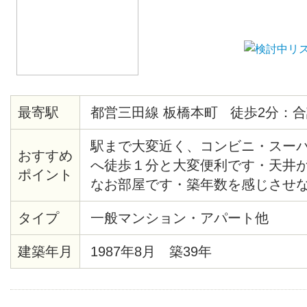
最寄駅
都営三田線 板橋本町 徒歩2分：合
駅まで大変近く、コンビニ・スー
おすすめ
へ徒歩１分と大変便利です・天井
ポイント
なお部屋です・築年数を感じさせ
す・203号室全面リノベーション済
タイプ
一般マンション・アパート他
レ/シャワーユニット新規です
建築年月
1987年8月 築39年