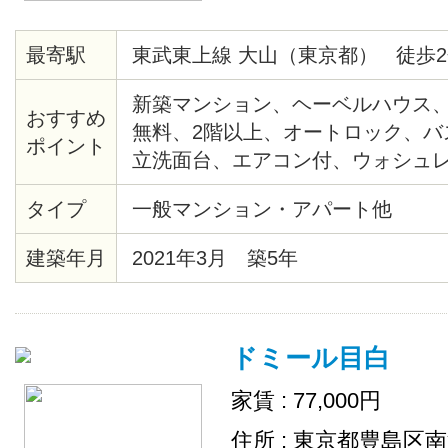
最寄駅
東武東上線 大山（東京都） 徒歩2
新築マンション、ヘーベルハウス
おすすめ
無料、2階以上、オートロック、バ
ポイント
立洗面台、エアコン付、ウォシュ
機、追い炊き、室内物干し、複層
タイプ
一般マンション・アパート他
ラ、宅配ＢＯＸ有
建築年月
2021年3月 築5年
ドミール目白
家賃 : 77,000円
住所 : 東京都豊島区