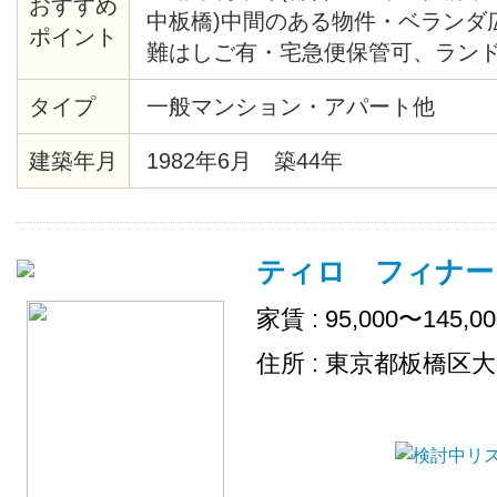
おすすめ
中板橋)中間のある物件・ベランダ
ポイント
難はしご有・宅急便保管可、ラン
い物近し・風呂、トイレ別・総合病
タイプ
一般マンション・アパート他
有
建築年月
1982年6月 築44年
ティロ フィナー
家賃 : 95,000〜145,0
住所 : 東京都板橋区