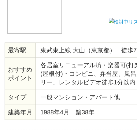
最寄駅
東武東上線 大山（東京都） 徒歩7
各居室リニューアル済・楽器可(打
おすすめ
(屋根付)・コンビニ、弁当屋、風
ポイント
リー、レンタルビデオ徒歩1分以内
歩5分・郵便局、バス停徒歩2分・
タイプ
一般マンション・アパート他
ル電化・防犯カメラ設置・楽器応
Ｍ、フリーＷｉＦｉ
建築年月
1988年4月 築38年