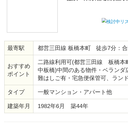
最寄駅
都営三田線 板橋本町 徒歩7分：合
二路線利用可(都営三田線 板橋
おすすめ
中板橋)中間のある物件・ベランダ
ポイント
難はしご有・宅急便保管可、ラン
い物近し・風呂、トイレ別・総合病
タイプ
一般マンション・アパート他
有
建築年月
1982年6月 築44年