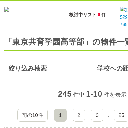
検討中リスト
0
件
「東京共育学園高等部」の物件一
絞り込み検索
学校への距
245
1-10
件中
件を表示
前の10件
1
2
3
25
…