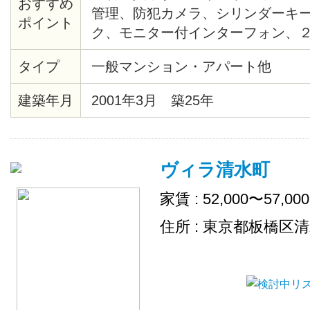
おすすめ
管理、防犯カメラ、シリンダーキ
ポイント
ク、モニター付インターフォン、
システム給湯、バストイレ別、洗
タイプ
一般マンション・アパート他
ー、クッションフロア、各居室照
ト、シューズボックス、エレベー
建築年月
2001年3月 築25年
ー、ゴミ置場、駐輪場、地上デジ
ＴＶ（CATV会社名 ：豊島ケーブ
ムキッチン、２４時間ゴミ出し可
ヴィラ清水町
場
家賃 : 52,000〜57,00
住所 : 東京都板橋区