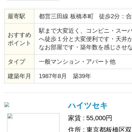
最寄駅
都営三田線 板橋本町 徒歩2分：合
駅まで大変近く、コンビニ・スー
おすすめ
へ徒歩１分と大変便利です・天井
ポイント
なお部屋です・築年数を感じさせ
す・203号室全面リノベーション済
タイプ
一般マンション・アパート他
レ/シャワーユニット新規です
建築年月
1987年8月 築39年
ハイツセキ
家賃 : 55,000円
住所 : 東京都板橋区