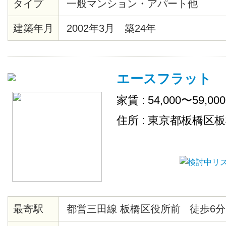
タイプ
一般マンション・アパート他
ー、クッションフロア、各居室照
ール、クローゼット、シューズボ
建築年月
2002年3月 築24年
キッチン、エレベーター、ゴミ置
デジタル、ＢＳ、ＣＳ、ＣＡＴＶ（C
JCOM）、２４時間ゴミ出し可、
エースフラット
家賃 : 54,000〜59,00
住所 : 東京都板橋区
最寄駅
都営三田線 板橋区役所前 徒歩6分