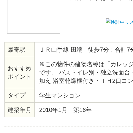
最寄駅
ＪＲ山手線 田端 徒歩7分：合計7
※この物件の建物名称は「カレッ
おすすめ
です。 バストイレ別・独立洗面台
ポイント
加え 浴室乾燥機付き・ＩＨ2口コ
成22年1月竣工のマンション！ 駅
タイプ
学生マンション
TSUTAYA、マンション近くには
ります。
建築年月
2010年1月 築16年