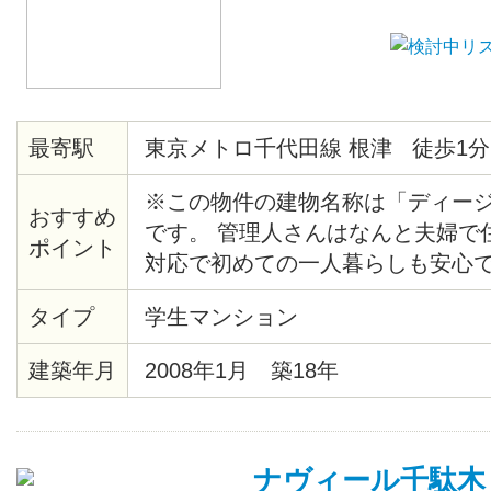
最寄駅
東京メトロ千代田線 根津 徒歩1分
※この物件の建物名称は「ディー
おすすめ
です。 管理人さんはなんと夫婦で
ポイント
対応で初めての一人暮らしも安心で
りて地上に上がると、目の前にマ
タイプ
学生マンション
らマンションまでの近さも魅力です。
で営業しているスーパーも物件目の
建築年月
2008年1月 築18年
屋から歴史根付く根津の町を見渡
が？
ナヴィール千駄木