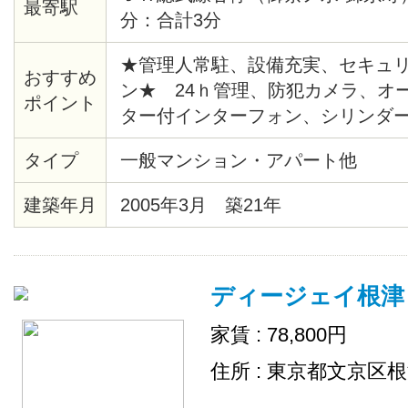
最寄駅
分：合計3分
★管理人常駐、設備充実、セキュ
おすすめ
ン★ 24ｈ管理、防犯カメラ、オ
ポイント
ター付インターフォン、シリンダ
緊急通報システム、給湯、バスト
タイプ
一般マンション・アパート他
座、システムキッチン、バルコニ
ロア、各居室照明、ピクチャーレー
建築年月
2005年3月 築21年
システム、クローゼット、シュー
ターホン、エレベーター、ゴミ置
デジタル、ＢＳ、ＣＡＴＶ、イン
ディージェイ根津
（ネット使用料不要）、２４時間
内ごみ置き場、
家賃 : 78,800円
住所 : 東京都文京区