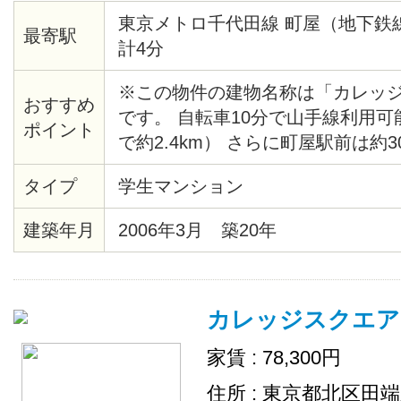
東京メトロ千代田線 町屋（地下鉄
最寄駅
計4分
※この物件の建物名称は「カレッ
おすすめ
です。 自転車10分で山手線利用
ポイント
で約2.4km） さらに町屋駅前は約
ーパー「赤札堂」や駅ビル「セン
タイプ
学生マンション
ッピングセンターが充実。 家具家
りますので、お好みでお選びくだ
建築年月
2006年3月 築20年
カレッジスクエア
家賃 : 78,300円
住所 : 東京都北区田