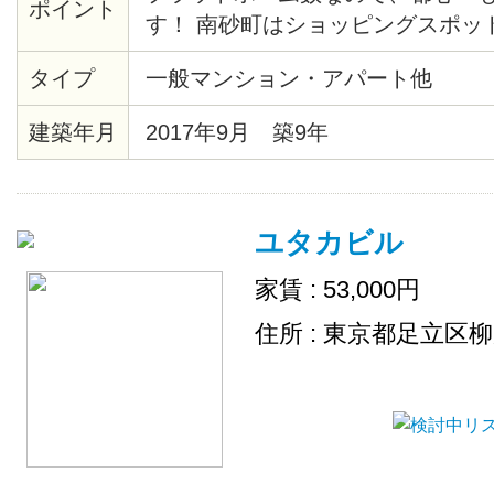
ポイント
す！ 南砂町はショッピングスポッ
り、お買い物にも困りません♪ 物
タイプ
一般マンション・アパート他
自然を感じられる環境で、治安も良
も安心して暮らす事ができますよ！
建築年月
2017年9月 築9年
パーや食器洗剤などの消耗品は、
します。 トイレ/シャワールーム/
は男性専用、2Fは女性専用で分か
ユタカビル
家賃 : 53,000円
住所 : 東京都足立区