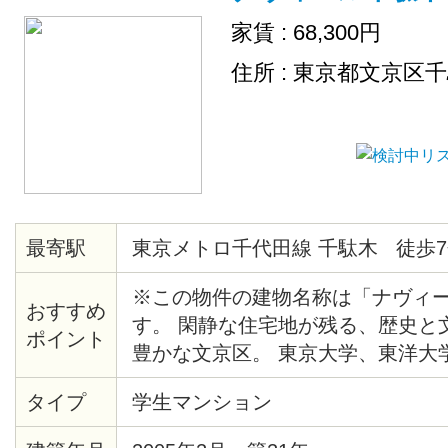
家賃 : 68,300円
住所 : 東京都文京区
最寄駅
東京メトロ千代田線 千駄木 徒歩7
※この物件の建物名称は「ナヴィ
おすすめ
す。 閑静な住宅地が残る、歴史と
ポイント
豊かな文京区。 東京大学、東洋大
手線も自転車圏内の人気エリアです
タイプ
学生マンション
めのシンクに、その横にはまな板
ース。 さらに 2口コンロで使い勝