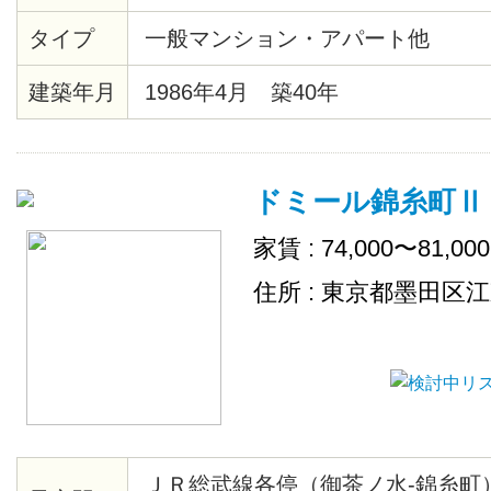
末広町駅まで4分、千代田線湯島駅
タイプ
一般マンション・アパート他
エクスプレス、JR総武線秋葉原駅
建築年月
1986年4月 築40年
ドミール錦糸町Ⅱ
家賃 : 74,000〜81,00
住所 : 東京都墨田区
ＪＲ総武線各停（御茶ノ水-錦糸町）