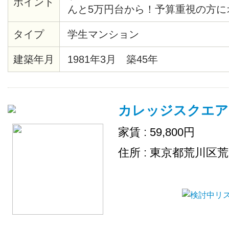
ポイント
んと5万円台から！予算重視の方に
らに嬉しいのは、防犯カメラ付きと
タイプ
学生マンション
電もついているので、お引越しも楽
建築年月
1981年3月 築45年
カレッジスクエア
家賃 : 59,800円
住所 : 東京都荒川区