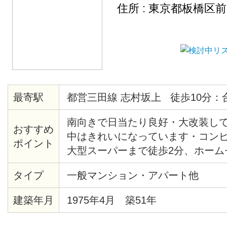
住所 : 東京都板橋区
最寄駅
都営三田線 志村坂上 徒歩10分：
南向きで日当たり良好・大改装し
おすすめ
中はきれいになっています・コンビ
ポイント
大型スーパーまで徒歩2分、ホーム
4分・生活便利・管理人は隣に住ん
タイプ
一般マンション・アパート他
便利です
建築年月
1975年4月 築51年