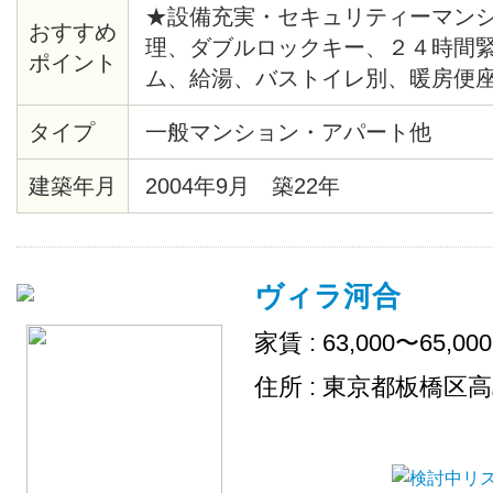
★設備充実・セキュリティーマンシ
おすすめ
理、ダブルロックキー、２４時間
ポイント
ム、給湯、バストイレ別、暖房便
クッションフロア、各居室照明、
タイプ
一般マンション・アパート他
ル、クローゼット、シューズボッ
ン、ゴミ置場、駐輪場、地上デジ
建築年月
2004年9月 築22年
ＴＶ（CATV会社名 ：埼玉ケーブ
き場、ネット使用料不要
ヴィラ河合
家賃 : 63,000〜65,00
住所 : 東京都板橋区