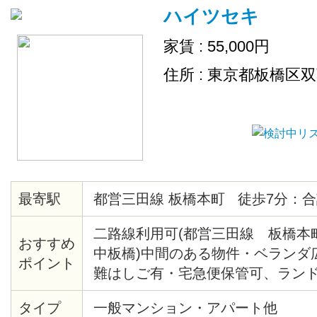
ハイツセキ
家賃 : 55,000円
住所 : 東京都板橋区
最寄駅
都営三田線 板橋本町 徒歩7分：合
二路線利用可(都営三田線 板橋
おすすめ
中板橋)中間のある物件・ベランダ
ポイント
難はしご有・宅急便保管可、ラン
い物近し・風呂、トイレ別・総合病
タイプ
一般マンション・アパート他
有