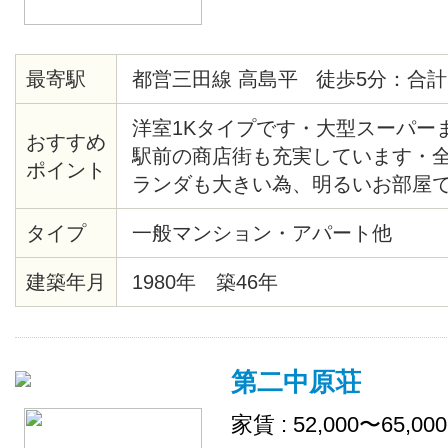
最寄駅
都営三田線 高島平 徒歩5分：合計
洋室1Kタイプです・大型スーパー
おすすめ
駅前の商店街も充実しています・
ポイント
ランダも大きい為、明るいお部屋で
室、トイレ、キッチン新規入替済
タイプ
一般マンション・アパート他
ーム済みです
建築年月
1980年 築46年
第二中原荘
家賃 : 52,000〜65,00