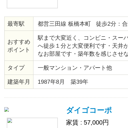
最寄駅
都営三田線 板橋本町 徒歩2分：合
駅まで大変近く、コンビニ・スー
おすすめ
へ徒歩１分と大変便利です・天井
ポイント
なお部屋です・築年数を感じさせ
す・203号室全面リノベーション済
タイプ
一般マンション・アパート他
レ/シャワーユニット新規です
建築年月
1987年8月 築39年
ダイゴコーポ
家賃 : 57,000円