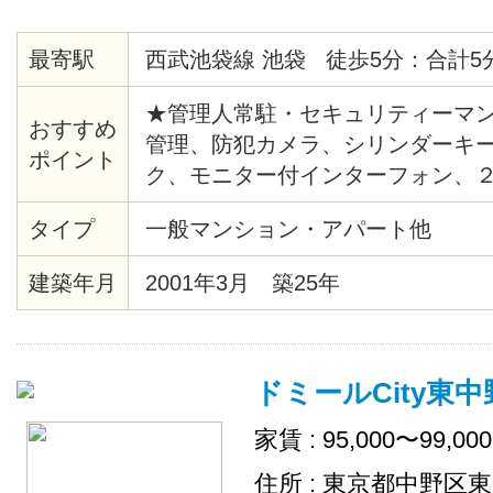
最寄駅
西武池袋線 池袋 徒歩5分：合計5
★管理人常駐・セキュリティーマン
おすすめ
管理、防犯カメラ、シリンダーキ
ポイント
ク、モニター付インターフォン、
システム給湯、バストイレ別、洗
タイプ
一般マンション・アパート他
ー、クッションフロア、各居室照
ト、シューズボックス、エレベー
建築年月
2001年3月 築25年
ー、ゴミ置場、駐輪場、地上デジ
ＴＶ（CATV会社名 ：豊島ケーブ
ムキッチン、２４時間ゴミ出し可
ドミールCity東中
場
家賃 : 95,000〜99,00
住所 : 東京都中野区