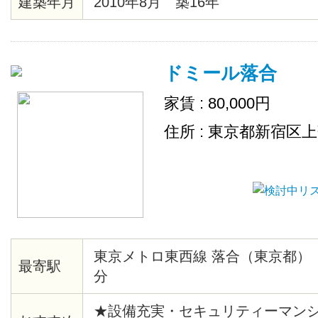
建築年月
2010年8月 築16年
ステム、クローゼット、シューズ
ーホン、エレベーター、ゴミ置場
置場、地上デジタル、ＢＳ、２４
ドミール落合
敷地内ごみ置き場、ネット使用料
家賃 : 80,000円
住所 : 東京都新宿区
東京メトロ東西線 落合（東京都）
最寄駅
分
★設備充実・セキュリティーマンシ