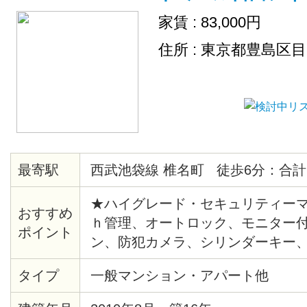
家賃 : 83,000円
住所 : 東京都豊島区
最寄駅
西武池袋線 椎名町 徒歩6分：合計
★ハイグレード・セキュリティーマ
おすすめ
ｈ管理、オートロック、モニター
ポイント
ン、防犯カメラ、シリンダーキー
報システム、給湯、バストイレ別
タイプ
一般マンション・アパート他
座、角部屋、出窓、バルコニー、
ア、各居室照明、ピクチャーレール