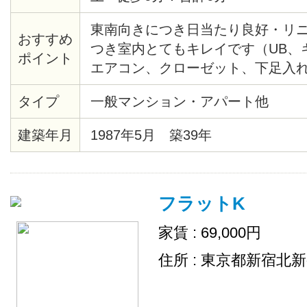
東南向きにつき日当たり良好・リ
おすすめ
つき室内とてもキレイです（UB、
ポイント
エアコン、クローゼット、下足入
アタイル材等々）・共用部分にセ
タイプ
一般マンション・アパート他
あり・モニター付オートロック・
見えます。２/２８までに契約完了
建築年月
1987年5月 築39年
です。
フラットK
家賃 : 69,000円
住所 : 東京都新宿北