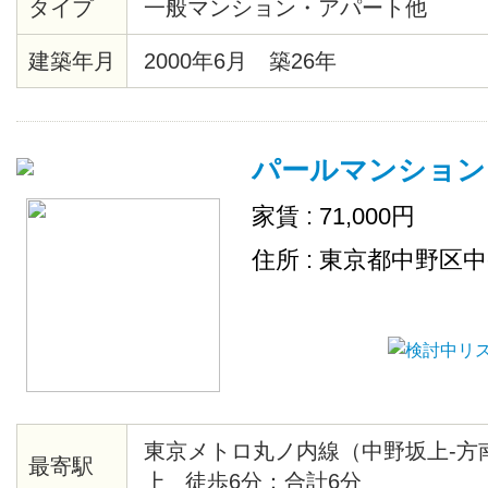
タイプ
一般マンション・アパート他
産新宿グランドタワー等再開発エ
の夜景・2/25までに契約完了の方
建築年月
2000年6月 築26年
ます
パールマンション
家賃 : 71,000円
住所 : 東京都中野区
東京メトロ丸ノ内線（中野坂上-方
最寄駅
上 徒歩6分：合計6分