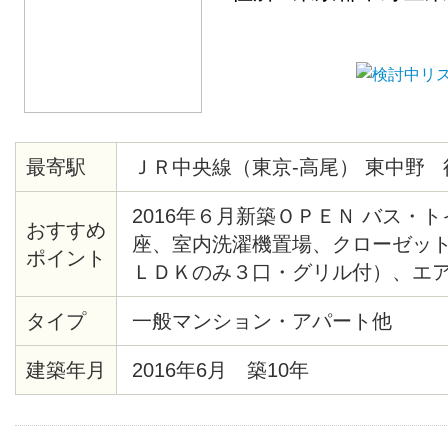
最寄駅
ＪＲ中央線（東京-高尾） 東中野 
2016年６月新築ＯＰＥＮ バス・
おすすめ
座、室内洗濯機置場、クローゼット
ポイント
ＬＤＫのみ３口・グリル付）、エ
ボックス バルコニー、室内干フッ
タイプ
一般マンション・アパート他
ーインターホンあり。
建築年月
2016年6月 築10年