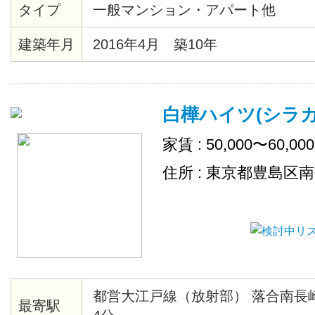
タイプ
一般マンション・アパート他
にはコンビニや銀行等もあるので
便利です♪ お仕事や学校、プライ
建築年月
2016年4月 築10年
と間違いなし♡ トイレットペーパ
の消耗品は、スタッフが補充致し
白樺ハイツ(シラ
家賃 : 50,000〜60,00
住所 : 東京都豊島区
都営大江戸線（放射部） 落合南長
最寄駅