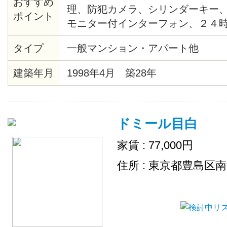
おすすめ
理、防犯カメラ、シリンダーキー
ポイント
モニター付インターフォン、２４
テム、給湯、バストイレ別、洗浄
タイプ
一般マンション・アパート他
ー、クッションフロア、各居室照
ト、シューズボックス、インター
建築年月
1998年4月 築28年
ー、宅配ロッカー、ゴミ置場、駐
ル、ＢＳ、２４時間ゴミ出し可、
場、インターネット接続可（接続
ドミール目白
家賃 : 77,000円
住所 : 東京都豊島区