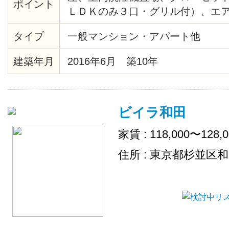
ポイント
ＬＤＫのみ３口・グリル付）、エ
ボックス バルコニー、室内干フッ
タイプ
一般マンション・アパート他
ーインターホンあり。
建築年月
2016年6月 築10年
ビイラ和田
家賃 : 118,000〜128,
住所 : 東京都杉並区