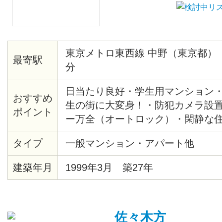
東京メトロ東西線 中野（東京都）
最寄駅
分
日当たり良好・学生用マンション・2
おすすめ
生の街に大変身！・防犯カメラ設
ポイント
ー万全（オートロック）・閑静な住
早稲田大学、明治大学、帝京平成
タイプ
一般マンション・アパート他
高層校舎完成)当マンションの隣が
マーケット徒歩０分（日常生活に
建築年月
1999年3月 築27年
佐々木方