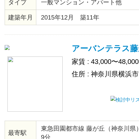
タイプ
一般マンション・アパート他
庫・テレビ・デスク・チェアが設
ペーパーや食器洗剤などの消耗品
建築年月
2015年12月 築11年
充致します。
アーバンテラス藤
家賃 : 43,000〜48,00
住所 : 神奈川県横浜
東急田園都市線 藤が丘（神奈川県
最寄駅
9分