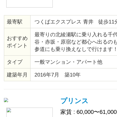
最寄駅
つくばエクスプレス 青井 徒歩11
最寄りの北綾瀬駅に乗り入れる千
おすすめ
谷・赤坂・原宿など都心へ出るの
ポイント
参道にも乗り換えなしで行けます！
駅から徒歩1分の所にある菖蒲沼公
タイプ
一般マンション・アパート他
やスタンプラリーなどが行われて
雰囲気に包まれています☆ 物件周
建築年月
2016年7月 築10年
り、住みやすい環境です☺ 各お部
冷蔵庫・テレビ・デスク・チェア
ットペーパーや食器洗剤などの消
プリンス
が補充致します。
家賃 : 60,000〜61,00