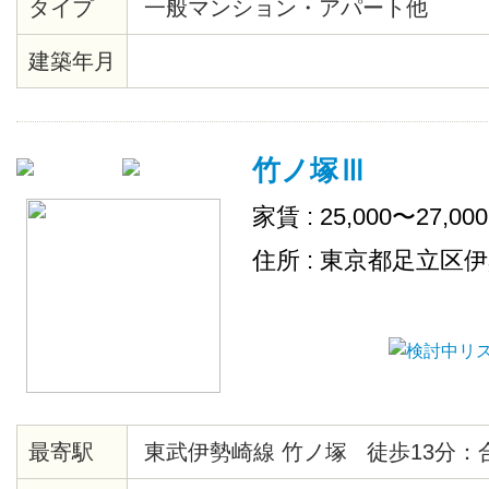
タイプ
一般マンション・アパート他
イ。他にも、楽器が演奏できる簡
室）、学習室、フィットネスルー
建築年月
竹ノ塚Ⅲ
家賃 : 25,000〜27,00
住所 : 東京都足立区
最寄駅
東武伊勢崎線 竹ノ塚 徒歩13分：