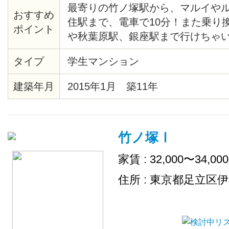
最寄りの竹ノ塚駅から、マルイや
おすすめ
住駅まで、電車で10分！また乗り
ポイント
や秋葉原駅、銀座駅まで行けちゃ
ところの大きなロータリーには、
タイプ
学生マンション
井駅行きのバスが通っています。
商店街があり、イベントなども開
建築年月
2015年1月 築11年
で、参加すれば楽しめること間違い
には便利な施設が多くありながら
なっています。各お部屋には、ベ
竹ノ塚Ⅰ
レビ・デスク・チェアが設置済み
パーや食器洗剤などの消耗品は、
家賃 : 32,000〜34,00
します。
住所 : 東京都足立区