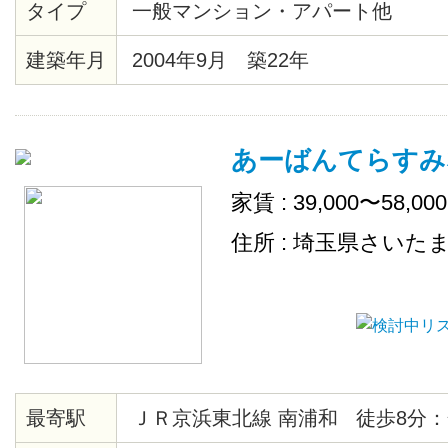
タイプ
一般マンション・アパート他
ル、クローゼット、シューズボッ
ン、ゴミ置場、駐輪場、地上デジ
建築年月
2004年9月 築22年
ＴＶ（CATV会社名 ：埼玉ケーブ
き場、ネット使用料不要
あーばんてらすみ
家賃 : 39,000〜58,00
住所 : 埼玉県さいた
最寄駅
ＪＲ京浜東北線 南浦和 徒歩8分：