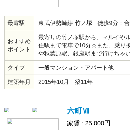
最寄駅
東武伊勢崎線 竹ノ塚 徒歩9分：合
最寄りの竹ノ塚駅から、マルイや
おすすめ
住駅まで電車で10分☆また、乗り
ポイント
や秋葉原駅、銀座駅まで行けちゃい
ころの大きなロータリーには、六
タイプ
一般マンション・アパート他
駅行きのバスが通っています！ 竹
店街があり、イベントなども開催
建築年月
2015年10月 築11年
楽しめること間違いなし♪物件周辺
で、とても住みやすいです★ 各お
ド・冷蔵庫・テレビ・デスク・チ
六町Ⅶ
部屋ごとに、個性のある壁紙となっ
ットペーパーや食器洗剤などの消
家賃 : 25,000円
が補充致します。