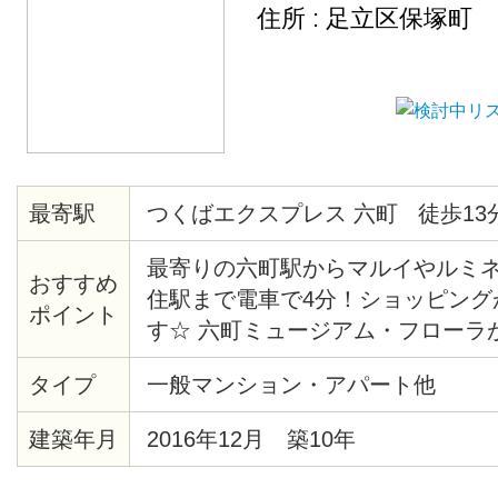
住所 : 足立区保塚町
最寄駅
つくばエクスプレス 六町 徒歩13
最寄りの六町駅からマルイやルミ
おすすめ
住駅まで電車で4分！ショッピング
ポイント
す☆ 六町ミュージアム・フローラ
で、ぜひ気分転換に行ってみては
タイプ
一般マンション・アパート他
ロフトベッド付きのお部屋もあり♪
のでオススメです。話題の「つく
建築年月
2016年12月 築10年
で都心へのアクセスも、つくば方
てもスムーズです。トイレットペ