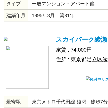
タイプ
一般マンション・アパート他
橋まではJR乗り換え一駅で綾瀬か
ノ水からも歩けます。 201号室は
建築年月
1995年8月 築31年
ャワールーム、ベランダに近いです。
部屋。
スカイパーク綾瀬
家賃 : 74,000円
住所 : 東京都足立区
最寄駅
東京メトロ千代田線 綾瀬 徒歩7分