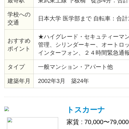
最寄駅
東武東上線 下板橋 徒歩4分：合計
学校への
日本大学 医学部まで 自転車：合計
交通
★ハイグレード・セキュティーマン
おすすめ
管理、シリンダーキー、オートロ
ポイント
インターフォン、２４時間緊急通
湯、バストイレ別、シャワー、暖
タイプ
一般マンション・アパート他
ー、クッションフロア、各居室照
ール、クローゼット、シューズボ
建築年月
2002年3月 築24年
キッチン、エレベーター、ゴミ置
デジタル、ＢＳ、ＣＳ、ＣＡＴＶ（C
JCOM）、２４時間ゴミ出し可、
トスカーナ
家賃 : 70,000〜79,00