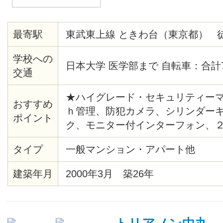
最寄駅
東武東上線 ときわ台（東京都） 
学校への
日本大学 医学部まで 自転車：合計
交通
★ハイグレード・セキュリティーマ
おすすめ
ｈ管理、防犯カメラ、シリンダー
ポイント
ク、モニター付インターフォン、
システム、給湯、バストイレ別、
タイプ
一般マンション・アパート他
ムキッチン、バルコニー、クッシ
室照明、ピクチャーレール、クロ
建築年月
2000年3月 築26年
ズボックス、エレベーター、ゴミ
イク置場、敷地内ごみ置き場、地
Ｓ、ＣＡＴＶ（CATV会社名 ：JC
ット接続可（接続環境：光）