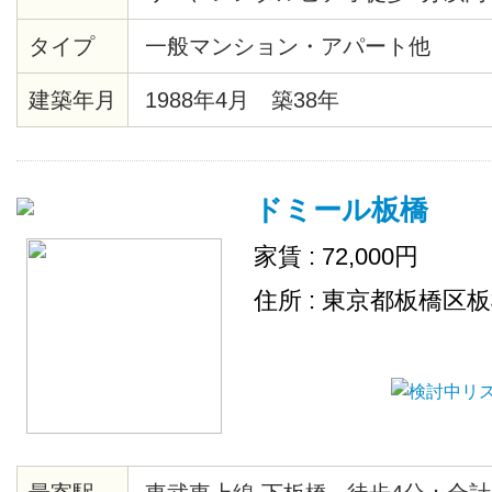
歩5分・郵便局、バス停徒歩2分・
タイプ
一般マンション・アパート他
ル電化・防犯カメラ設置・楽器応
Ｍ、フリーＷｉＦｉ
建築年月
1988年4月 築38年
ドミール板橋
家賃 : 72,000円
住所 : 東京都板橋区