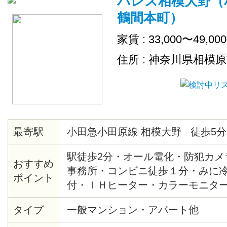
パレス相模大野（
鶴間本町）
家賃 : 33,000〜49,00
住所 : 神奈川県相模
最寄駅
小田急小田原線 相模大野 徒歩5分
駅徒歩2分・オール電化・防犯カメ
おすすめ
事務所・コンビニ徒歩１分・みに
ポイント
付・ＩＨヒーター・カラーモニタ
ン・ＮＴＴ，Ｂフレッツ、ＣＡＴ
タイプ
一般マンション・アパート他
インランドリーあり