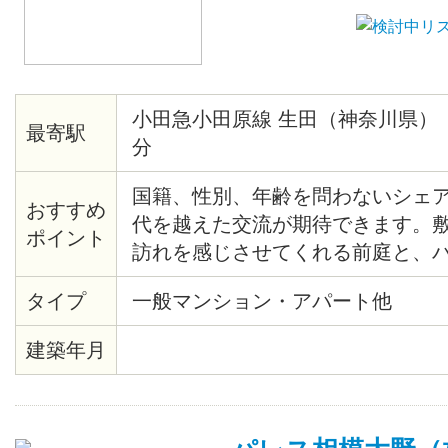
小田急小田原線 生田（神奈川県）
最寄駅
分
国籍、性別、年齢を問わないシェ
おすすめ
代を越えた交流が期待できます。
ポイント
訪れを感じさせてくれる前庭と、
楽しめるテラスがあります。近隣
タイプ
一般マンション・アパート他
り自然とも共生できる生活が望まれ
学 生田キャンパス 徒歩13分 
建築年月
ンパス 徒歩30分