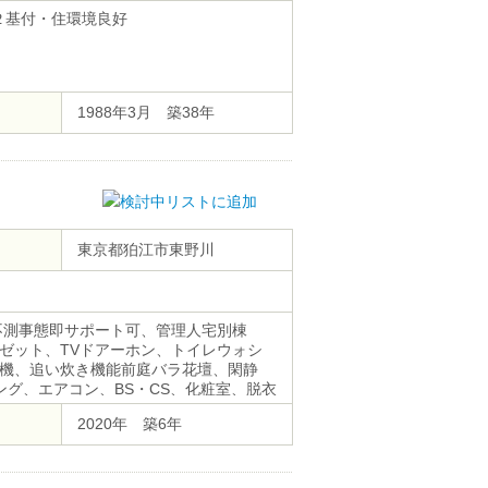
２基付・住環境良好
1988年3月 築38年
東京都狛江市東野川
不測事態即サポート可、管理人宅別棟
ーゼット、TVドアーホン、トイレウォシ
機、追い炊き機能前庭バラ花壇、閑静
グ、エアコン、BS・CS、化粧室、脱衣
ス、ベランダ、無料自転車置場
2020年 築6年