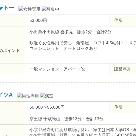
ャトー
53,000円
住所
小田急小田原線 喜多見 徒歩2分：合計2分
駅近く女性専用で安心・角部屋、ロフト4.5帖付・１Ｋ
ウォシュレット、オートロックあり
めポイント
一般マンション・アパート他
建築年月
イツA
50,000〜55,000円
住所
京王線 千歳烏山 徒歩13分：合計13分
小京都烏寺町にあり環境は良い・家主は日本大学OB・
のお世話可能・就職しても引き続き入居可・J-COM設