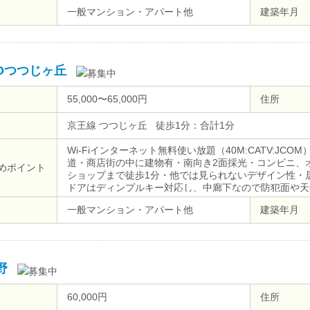
一般マンション・アパート他
建築年月
NOつつじヶ丘
55,000〜65,000円
住所
京王線 つつじヶ丘 徒歩1分：合計1分
Wi-Fiインターネット無料使い放題（40M:CATV:J
道・商店街の中に建物有・南向き2面採光・コンビニ、オ
めポイント
ショップまで徒歩1分・他では見られないデザイン性・
ドアはディンプルキー対応し、中廊下なので防犯面や天
プチデザイン仕様でオシャレ・社会人になっても継続で住
一般マンション・アパート他
建築年月
応、バルコニー有・新宿まで15分
野
60,000円
住所