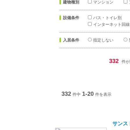
建物種別
マンション
設備条件
バス・トイレ別
インターネット回線
入居条件
指定しない
332
件が
332
1-20
件中
件を表示
サンス