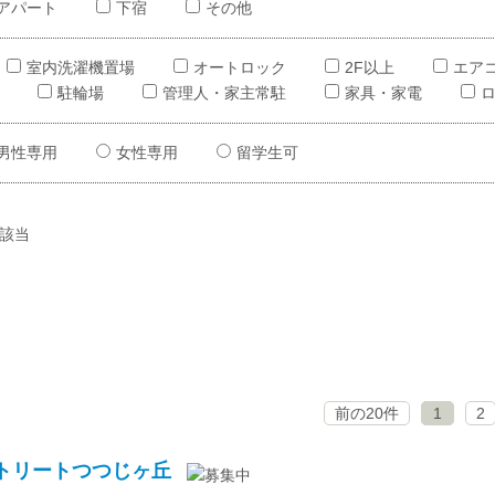
アパート
下宿
その他
室内洗濯機置場
オートロック
2F以上
エア
駐輪場
管理人・家主常駐
家具・家電
男性専用
女性専用
留学生可
該当
前の20件
1
2
トリートつつじヶ丘