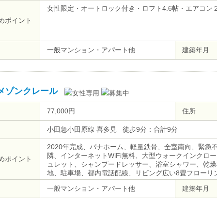
女性限定・オートロック付き・ロフト4.6帖・エアコン
めポイント
一般マンション・アパート他
建築年月
メゾンクレール
77,000円
住所
小田急小田原線 喜多見 徒歩9分：合計9分
2020年完成、パナホーム、軽量鉄骨、全室南向、緊急
隣、インターネットWiFi無料、大型ウォークインクロ
めポイント
ュレット、シャンプードレッサー、浴室シャワー、乾燥
地、駐車場、都内電話配線、リビング広い8畳フローリン
所、大型姿見、洗濯機置き場、二重キー、給湯、2口ガ
一般マンション・アパート他
建築年月