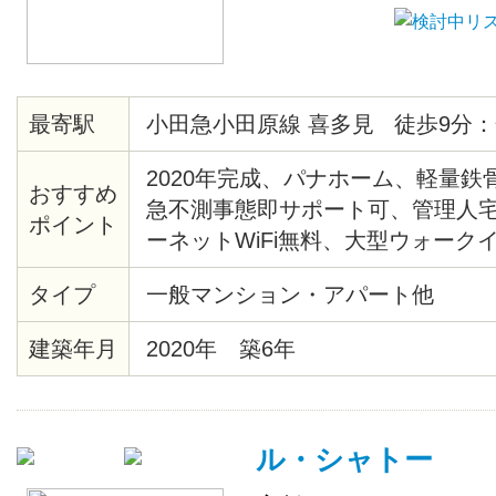
最寄駅
小田急小田原線 喜多見 徒歩9分：
2020年完成、パナホーム、軽量鉄
おすすめ
急不測事態即サポート可、管理人
ポイント
ーネットWiFi無料、大型ウォーク
ト、TVドアーホン、トイレウォシ
タイプ
一般マンション・アパート他
プードレッサー、浴室シャワー、
機能前庭バラ花壇、閑静地、駐車
建築年月
2020年 築6年
線、リビング広い8畳フローリング
CS、化粧室、脱衣所、大型姿見、
重キー、給湯、2口ガス、ベランダ
ル・シャトー