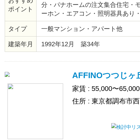
おすすめ
分・パナホームの注文集合住宅・
ポイント
ーホン・エアコン・照明器具あり
イです・日当たり良好・1/31迄に
タイプ
一般マンション・アパート他
礼金なし可
建築年月
1992年12月 築34年
AFFINOつつじヶ
家賃 : 55,000〜65,00
住所 : 東京都調布市