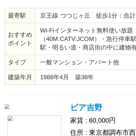
最寄駅
京王線 つつじヶ丘 徒歩1分：合計
Wi-Fiインターネット無料使い放題
おすすめ
（40M:CATV:JCOM）・急行停
ポイント
駅・明るい道・商店街の中に建物有
光・コンビニ、オリジン弁当、ドラ
タイプ
一般マンション・アパート他
円ショップまで徒歩1分・他では見
性・居室にTVインターホンがある
建築年月
1988年4月 築38年
ディンプルキー対応し、中廊下な
にも配慮・建物や室内も大変キレ
仕様でオシャレ・社会人になって
ピア吉野
可能・フローリング、BS/CS対応
新宿まで15分
家賃 : 60,000円
住所 : 東京都調布市