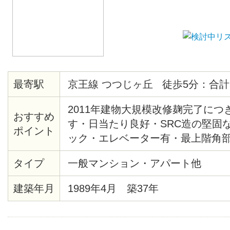
最寄駅
京王線 つつじヶ丘 徒歩5分：合計
2011年建物大規模改修麹完了につ
おすすめ
す・日当たり良好・SRC造の堅固
ポイント
ック・エレベーター有・最上階角部
キッチン仕様・室内とてもキレイ
タイプ
一般マンション・アパート他
ル対応・2/281迄に契約完了する
建築年月
1989年4月 築37年