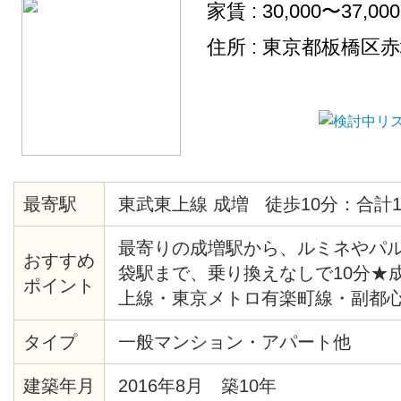
家賃 : 30,000〜37,00
住所 : 東京都板橋区
最寄駅
東武東上線 成増 徒歩10分：合計1
最寄りの成増駅から、ルミネやパ
おすすめ
袋駅まで、乗り換えなしで10分★
ポイント
上線・東京メトロ有楽町線・副都
ので、アクセス抜群です♪ 成増駅
タイプ
一般マンション・アパート他
200軒以上のお店があり、遅くま
多くあります！★ 物件周辺は、の
建築年月
2016年8月 築10年
気で、住み心地のとてもいい環境