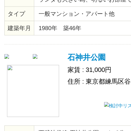
室、トイレ、キッチン新規入替済
タイプ
一般マンション・アパート他
ーム済みです
建築年月
1980年 築46年
石神井公園
家賃 : 31,000円
住所 : 東京都練馬区