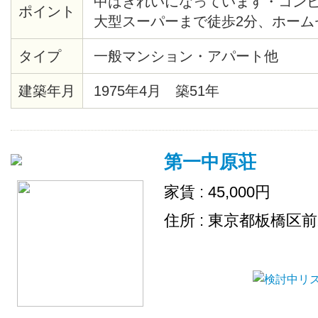
中はきれいになっています・コンビ
ポイント
大型スーパーまで徒歩2分、ホーム
4分・生活便利・管理人は隣に住ん
タイプ
一般マンション・アパート他
便利です
建築年月
1975年4月 築51年
第一中原荘
家賃 : 45,000円
住所 : 東京都板橋区