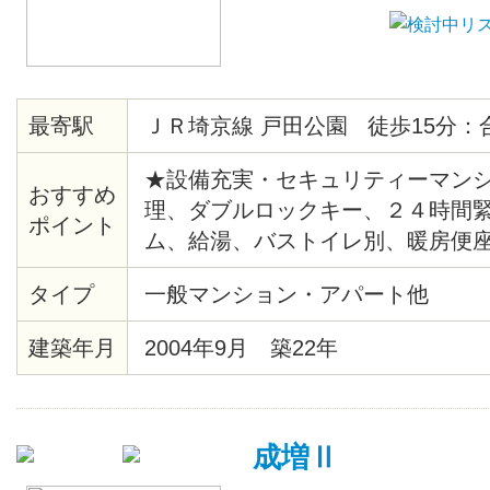
最寄駅
ＪＲ埼京線 戸田公園 徒歩15分：
★設備充実・セキュリティーマンシ
おすすめ
理、ダブルロックキー、２４時間
ポイント
ム、給湯、バストイレ別、暖房便
クッションフロア、各居室照明、
タイプ
一般マンション・アパート他
ル、クローゼット、シューズボッ
ン、ゴミ置場、駐輪場、地上デジ
建築年月
2004年9月 築22年
ＴＶ（CATV会社名 ：埼玉ケーブ
き場、ネット使用料不要
成増Ⅱ