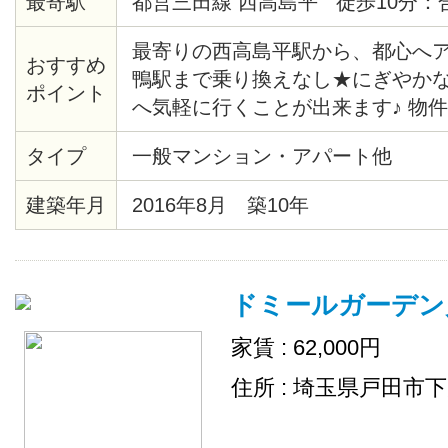
最寄駅
都営三田線 西高島平 徒歩10分：
最寄りの西高島平駅から、都心へ
おすすめ
鴨駅まで乗り換えなし★にぎやか
ポイント
へ気軽に行くことが出来ます♪ 物
で、静かで住みやすく、女性1人で
タイプ
一般マンション・アパート他
こちらの物件は、各居室がシンプ
壁紙になっています☆ トイレット
建築年月
2016年8月 築10年
剤などの消耗品はスタッフが補充
ドミールガーデン
家賃 : 62,000円
住所 : 埼玉県戸田市