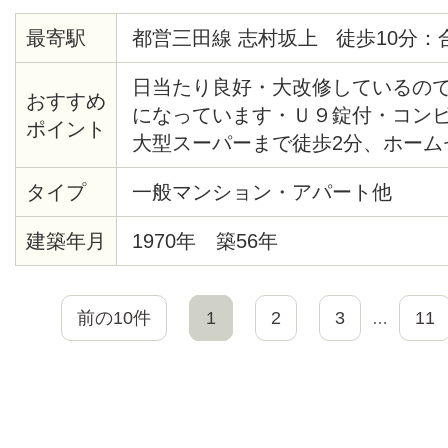
最寄駅
都営三田線 志村坂上 徒歩10分：
日当たり良好・大改修しているの
おすすめ
になっています・Ｕ９錠付・コンビ
ポイント
大型スーパーまで徒歩2分、ホーム
4分・生活便利・管理人は隣に住ん
タイプ
一般マンション・アパート他
便利です
建築年月
1970年 築56年
前の10件
1
2
3
11
…