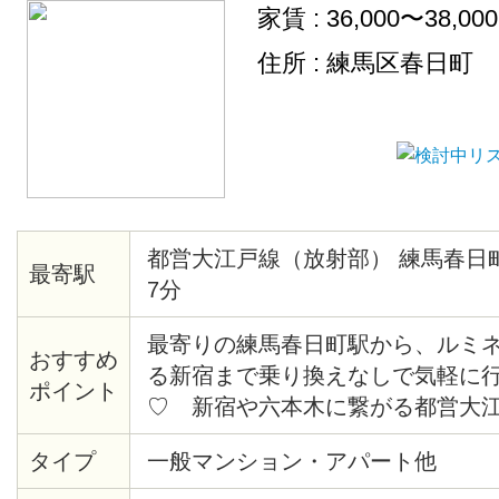
家賃 : 36,000〜38,00
住所 : 練馬区春日町
都営大江戸線（放射部） 練馬春日
最寄駅
7分
最寄りの練馬春日町駅から、ルミネや
おすすめ
る新宿まで乗り換えなしで気軽に
ポイント
♡ 新宿や六本木に繋がる都営大
るので、都心へのアクセスが抜群♪
タイプ
一般マンション・アパート他
な公園があり、春になるとお花見