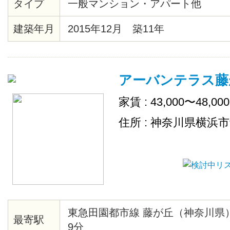
タイプ
一般マンション・アパート他
庫・テレビ・デスク・チェアが設
ペーパーや食器洗剤などの消耗品
建築年月
2015年12月 築11年
充致します。
アーバンテラス藤
家賃 : 43,000〜48,00
住所 : 神奈川県横浜
東急田園都市線 藤が丘（神奈川県
最寄駅
9分