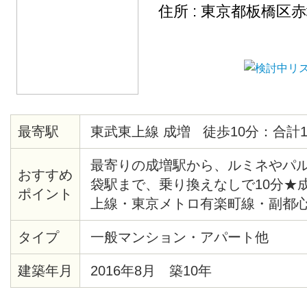
住所 : 東京都板橋区
最寄駅
東武東上線 成増 徒歩10分：合計1
最寄りの成増駅から、ルミネやパ
おすすめ
袋駅まで、乗り換えなしで10分★
ポイント
上線・東京メトロ有楽町線・副都
ので、アクセス抜群です♪ 成増駅
タイプ
一般マンション・アパート他
200軒以上のお店があり、遅くま
多くあります！★ 物件周辺は、の
建築年月
2016年8月 築10年
気で、住み心地のとてもいい環境
トイレットペーパーや食器洗剤な