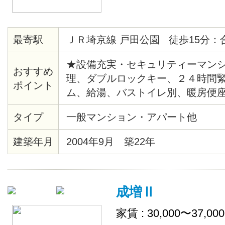
最寄駅
ＪＲ埼京線 戸田公園 徒歩15分：
★設備充実・セキュリティーマンシ
おすすめ
理、ダブルロックキー、２４時間
ポイント
ム、給湯、バストイレ別、暖房便
クッションフロア、各居室照明、
タイプ
一般マンション・アパート他
ル、クローゼット、シューズボッ
ン、ゴミ置場、駐輪場、地上デジ
建築年月
2004年9月 築22年
ＴＶ（CATV会社名 ：埼玉ケーブ
き場、ネット使用料不要
成増Ⅱ
家賃 : 30,000〜37,00