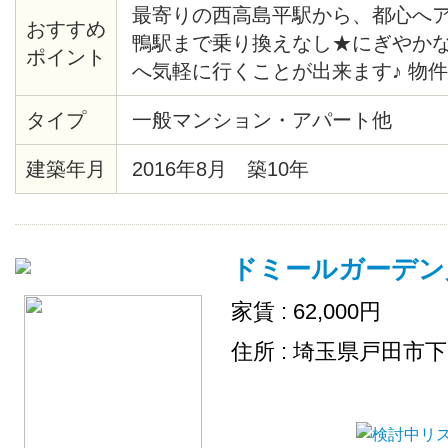
最寄りの西高島平駅から、都心へ
おすすめ
鴨駅まで乗り換えなし★にぎやか
ポイント
へ気軽に行くことが出来ます♪ 物
で、静かで住みやすく、女性1人で
タイプ
一般マンション・アパート他
こちらの物件は、各居室がシンプ
壁紙になっています☆ トイレット
建築年月
2016年8月 築10年
剤などの消耗品はスタッフが補充
ドミールガーデン
家賃 : 62,000円
住所 : 埼玉県戸田市