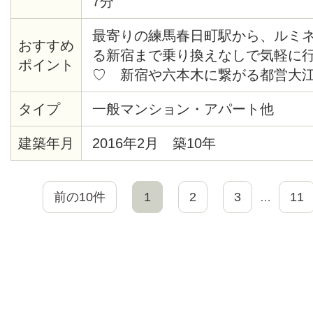
7分
最寄りの練馬春日町駅から、ルミネや
おすすめ
る新宿まで乗り換えなしで気軽に
ポイント
♡ 新宿や六本木に繋がる都営大
るので、都心へのアクセスが抜群♪
タイプ
一般マンション・アパート他
な公園があり、春になるとお花見
も住みやすい環境です♡ 各お部屋
建築年月
2016年2月 築10年
蔵庫・テレビ・デスク・チェアが
トペーパーや食器洗剤などの消耗
補充致します。
前の10件
1
2
3
11
…