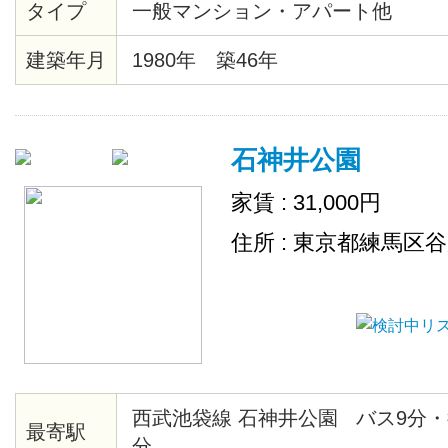
タイプ
一般マンション・アパート他
ーム済みです
建築年月
1980年 築46年
石神井公園
家賃 : 31,000円
住所 : 東京都練馬区
西武池袋線 石神井公園 バス9分・
最寄駅
分