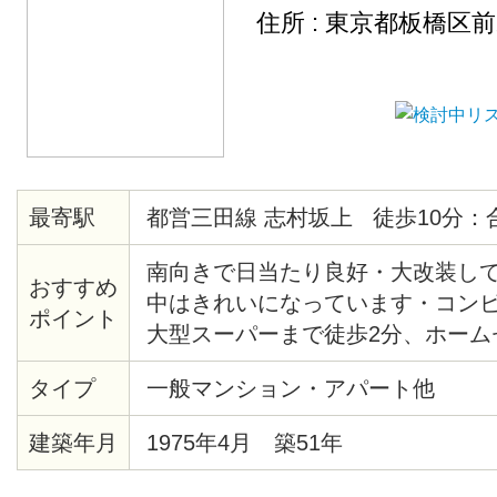
住所 : 東京都板橋区
最寄駅
都営三田線 志村坂上 徒歩10分：
南向きで日当たり良好・大改装し
おすすめ
中はきれいになっています・コンビ
ポイント
大型スーパーまで徒歩2分、ホーム
4分・生活便利・管理人は隣に住ん
タイプ
一般マンション・アパート他
便利です
建築年月
1975年4月 築51年