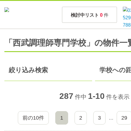
検討中リスト
0
件
「西武調理師専門学校」の物件一
絞り込み検索
学校への距
287
1-10
件中
件を表示
前の10件
1
2
3
29
…