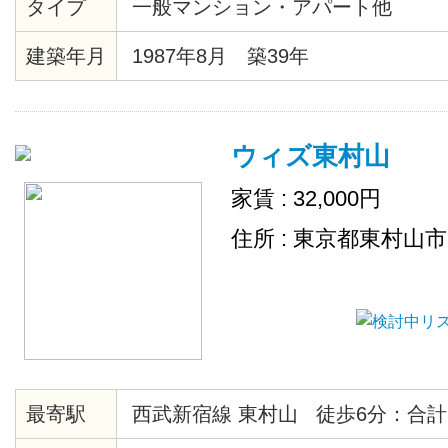
タイプ
一般マンション・アパート他
（34.68㎡）2Fがほぼフルに使えま
器/WIFI、空調機（冷暖房）、TV
建築年月
1987年8月 築39年
ジ、ガスオープン、電子レンジ、
類、洗濯機 ●シェア条件◆月額スペー
◆月額管理費2,000円◆月額WIF
ウィズ東村山
品費（トイレットペーパー、洗剤等）2
家賃 : 32,000円
住所 : 東京都東村山
最寄駅
西武新宿線 東村山 徒歩6分：合計