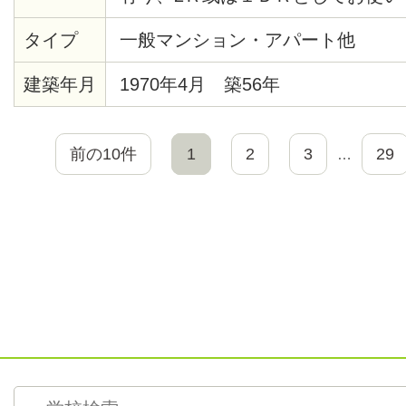
置くスペース有り・学生でなく社
タイプ
一般マンション・アパート他
す・女性２人でのシェアでも結構
と襖を張り替えます・静かな住宅
建築年月
1970年4月 築56年
す・コンビニ徒歩約3分・ダイエー
住宅地に有り・南側と東側に道路
前の10件
1
2
3
29
…