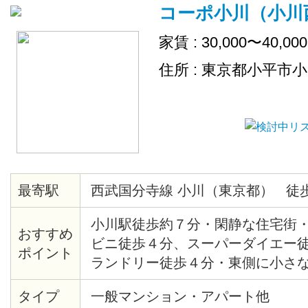
コーポ小川（小川
家賃 : 30,000〜40,00
住所 : 東京都小平市
最寄駅
西武国分寺線 小川（東京都） 徒歩
小川駅徒歩約７分・閑静な住宅街
おすすめ
ビニ徒歩４分、スーパーダイエー
ポイント
ランドリー徒歩４分・東側に小さ
イレ別・和室にジュータンを敷け
タイプ
一般マンション・アパート他
なります・台所が4.5畳