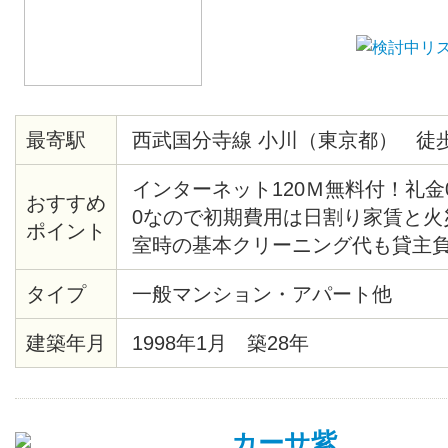
最寄駅
西武国分寺線 小川（東京都） 徒歩
インターネット120Ｍ無料付！礼金
おすすめ
0なので初期費用は日割り家賃と火
ポイント
室時の基本クリーニング代も貸主
コンビニまで徒歩1分・自転車で5
タイプ
一般マンション・アパート他
ー、ドラッグストア、ドンキホー
等があり大変便利・3、4Fに家主居
建築年月
1998年1月 築28年
女性専用
カーサ紫