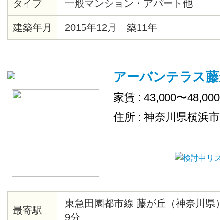
タイプ
一般マンション・アパート他
庫・テレビ・デスク・チェアが設
ペーパーや食器洗剤などの消耗品
建築年月
2015年12月 築11年
充致します。
アーバンテラス藤
家賃 : 43,000〜48,00
住所 : 神奈川県横浜
東急田園都市線 藤が丘（神奈川県
最寄駅
9分