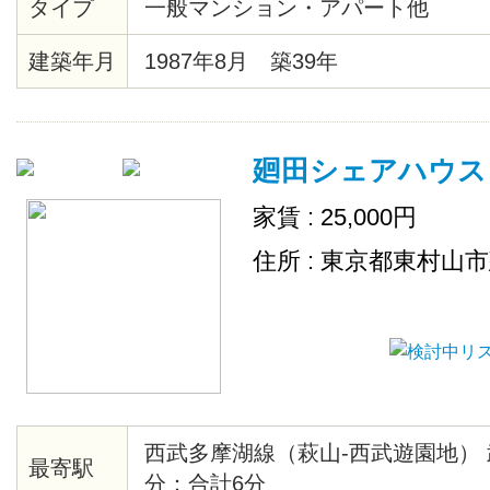
タイプ
一般マンション・アパート他
（34.68㎡）2Fがほぼフルに使えま
器/WIFI、空調機（冷暖房）、TV
建築年月
1987年8月 築39年
ジ、ガスオープン、電子レンジ、
類、洗濯機 ●シェア条件◆月額スペー
◆月額管理費2,000円◆月額WIF
廻田シェアハウス
品費（トイレットペーパー、洗剤等）2
家賃 : 25,000円
住所 : 東京都東村山
西武多摩湖線（萩山-西武遊園地） 
最寄駅
分：合計6分