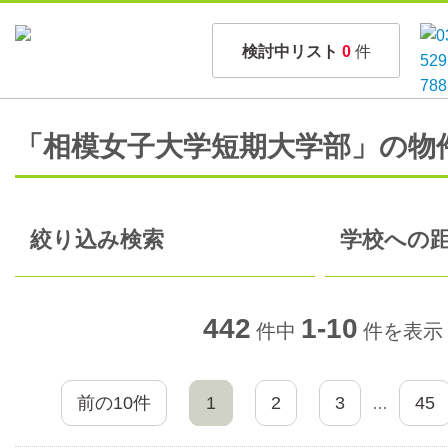
検討中リスト
0
件
「相模女子大学短期大学部」の物
絞り込み検索
学校への距
442
1-10
件中
件を表示
前の10件
1
2
3
45
…