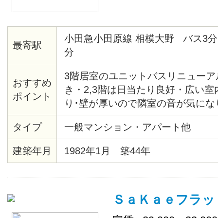
小田急小田原線 相模大野 バス3分
最寄駅
分
3階居室のユニットバスリニューア
おすすめ
き・2,3階は日当たり良好・広い
ポイント
り･壁が厚いので隣室の音が気にな
ンロ有り・ケーブルテレビが入っ
タイプ
一般マンション・アパート他
無料･大学へはバスでも自転車でも
行で36分、就活にも有利・静かな
建築年月
1982年1月 築44年
ニ、スーパー、病院、郵便局、ツ
が近いです。ファミリーマート歩い
ライト、防犯カメラ（ダミー）設
ＳａＫａｅフラット(ｻ
面して見通しがよく安全です。１
トになります。更新料は頂きません。