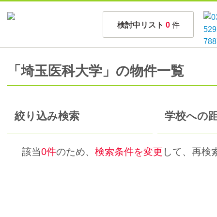
検討中リスト
0
件
「埼玉医科大学」の物件一覧
絞り込み検索
学校への距
該当
0件
のため、
検索条件を変更
して、再検