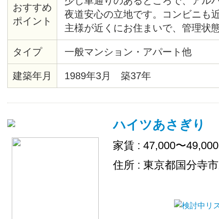
少し車通りのあるところで、アル
おすすめ
夜道安心の立地です。コンビニも
ポイント
主様が近くにお住まいで、管理状
ても気さくな明るい家主様ですの
タイプ
一般マンション・アパート他
い頂ける物件です。
建築年月
1989年3月 築37年
ハイツあさぎり
家賃 : 47,000〜49,00
住所 : 東京都国分寺