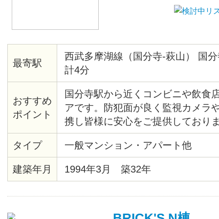
西武多摩湖線（国分寺-萩山） 国分
最寄駅
計4分
国分寺駅から近くコンビニや飲食
おすすめ
アです。防犯面が良く監視カメラ
ポイント
携し皆様に安心をご提供しており
お部屋ですが、初めての一人暮ら
タイプ
一般マンション・アパート他
単にクイックルワイパーでささっ
ます♪お部屋の中も改装されており
建築年月
1994年3月 築32年
ています。アルバイトをお考えの
安心な立地です。
BRICK'S N棟