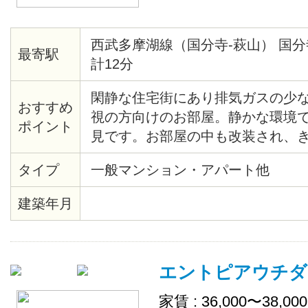
西武多摩湖線（国分寺-萩山） 国分
最寄駅
計12分
閑静な住宅街にあり排気ガスの少
おすすめ
視の方向けのお部屋。静かな環境
ポイント
見です。お部屋の中も改装され、
ています。大き目のクローゼット
タイプ
一般マンション・アパート他
りします。近くにコンビニやスー
建築年月
エントピアウチダ
家賃 : 36,000〜38,00