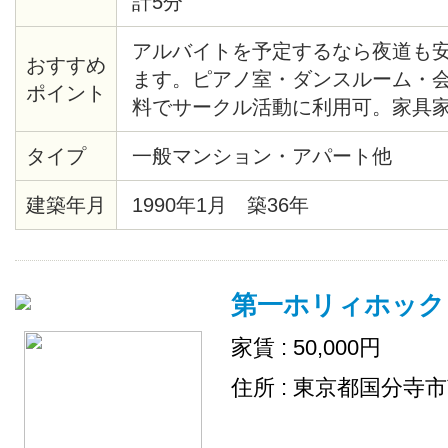
計5分
アルバイトを予定するなら夜道も
おすすめ
ます。ピアノ室・ダンスルーム・
ポイント
料でサークル活動に利用可。家具
机・椅子・IHコンロ・電子レンジ
タイプ
一般マンション・アパート他
ー（併設））で初めての一人暮ら
屋です。防犯面に力を入れており
建築年月
1990年1月 築36年
も在館、フロントは9時から18時
急便やごみ袋の販売も承ります。
ス・掃除儀・アイロンの貸し出し
第一ホリィホック
住まい可能。女子学生会館ですが
なく、自分のことは自分でする、
家賃 : 50,000円
ベート空間の提供をしております
住所 : 東京都国分寺
会やイベントは今のところ予定は