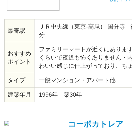
ＪＲ中央線（東京-高尾） 国分寺 
最寄駅
分
ファミリーマートが近くにあります
おすすめ
くらいで夜道も怖くありません・
ポイント
わいい感じに仕上がっており、ち
す・室内はリフォームしており明
タイプ
一般マンション・アパート他
す
建築年月
1996年 築30年
コーポカトレア