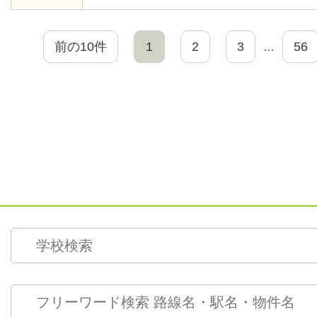
全で火力もあり使いやすい・室内
プで可愛い感じ・完全清掃でとて
す。・・長押の上に ジャケットや
前の10件
1
2
3
56
…
て飾れますし、下側は沢山フック
す。ＳＮＳを利用してリモートで
ことができます。