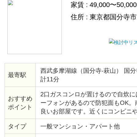
家賃 : 49,000〜50,00
住所 : 東京都国分寺
西武多摩湖線（国分寺-萩山） 国分
最寄駅
計11分
2口ガスコンロが置けるので自炊に
おすすめ
ーフォンがあるので防犯面もOK。
ポイント
良いお部屋です。近くにコンビニ
ます。静かな環境で勉強したい方
タイプ
一般マンション・アパート他
んがとても優しく迎えてくれます