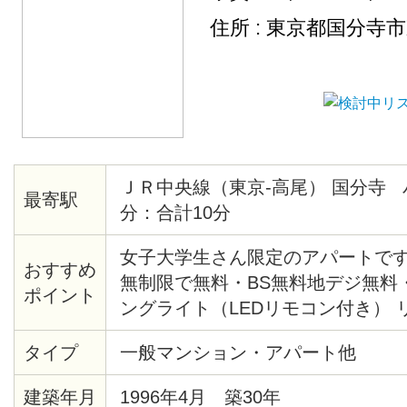
住所 : 東京都国分寺
ＪＲ中央線（東京-高尾） 国分寺 
最寄駅
分：合計10分
女子大学生さん限定のアパートです。 
おすすめ
無制限で無料・BS無料地デジ無料
ポイント
ングライト（LEDリモコン付き） 
外観を見ることができます。 ワン
タイプ
一般マンション・アパート他
ク・ピッキング防止のロイヤルガ
２重サッシ窓・家主宅隣なので安心
建築年月
1996年4月 築30年